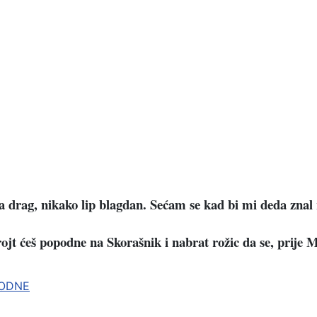
a drag, nikako lip blagdan. Sećam se kad bi mi deda znal 
ojt ćeš popodne na Skorašnik i nabrat rožic da se, prije 
PODNE