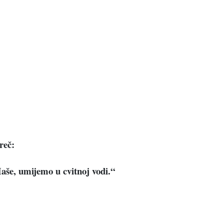
reč:
Maše, umijemo u cvitnoj vodi.“