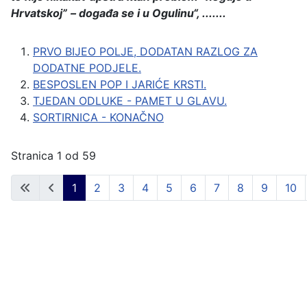
Hrvatskoj
”
–
doga
đ
a se i u Ogulinu“, .......
PRVO BIJEO POLJE, DODATAN RAZLOG ZA
DODATNE PODJELE.
BESPOSLEN POP I JARIĆE KRSTI.
TJEDAN ODLUKE - PAMET U GLAVU.
SORTIRNICA - KONAČNO
Stranica 1 od 59
1
2
3
4
5
6
7
8
9
10