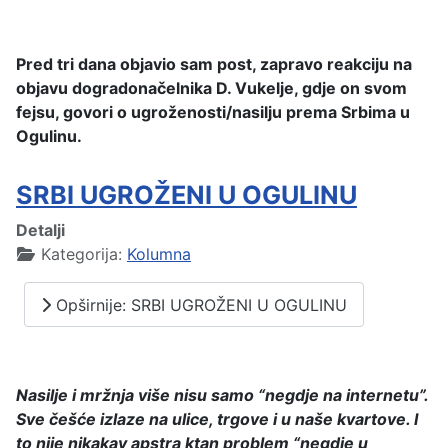
Pred tri dana objavio sam post, zapravo reakciju na
objavu dogradonačelnika D. Vukelje, gdje on svom
fejsu, govori o ugroženosti/nasilju prema Srbima u
Ogulinu.
SRBI UGROŽENI U OGULINU
Detalji
Kategorija:
Kolumna
Opširnije: SRBI UGROŽENI U OGULINU
Nasilje i mr
ž
nja vi
š
e nisu samo
“
negdje na internetu
”
.
Sve
č
e
š
ć
e izlaze na ulice, trgove i u na
š
e kvartove. I
to nije nikakav apstra ktan problem
“
negdje u