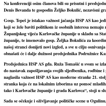
Na konferenciji osim članova bili su prisutni i predsj
Denis Bevanda te gospodin Željko Bokulić, nezavisni gr
Gosp. Tepeš je istakao važnost jačanja HSP AS kao jedin
koji se žele baviti politikom iz osobnih interesa nemaj
Županijskog vijeća Karlovačke županije u skladu sa Sta
županije, te imenovalo gosp. Željka Bokulića za koordi
našoj stranci donijeti novi izgled, a sve u cilju osniva
obnašati će i dalje dužnost predsjednika Podružnice Ka
Predsjednica HSP AS gđa. Ruža Tomašić u svom se izlag
do nastavak zapošljavanja svojih sljedbenika, rodbine i 
naglasila važnost HSP AS kao moderne stranke 21. stolje
stranka koja će na lokalnim izborima uz pomoć mladih, 
tako i Karlovačke županije i grada Karlovca“, stoji u s
Sada se očekuje i oživljavanje političke scene u Ogulinu