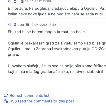
#4
.
17-04-2012 15:09
E moj Jura. Pa pogledaj vladajuću ekipu u Ogulinu. Pa 
želim neke nove ljude a ne ovo što nam se sada nudi. J
#3
Jura
17-04-2012 13:32
Eh, kad bi se barem moglo krenuti na bolje....
Ogulin je prekarasan grad za živjeti, samo kad bi se gr
Ogulinu i radi u Zagrebu i svakodnevno putuje OG-ZG-O
pravu.
U svakom slučaju, želim sve najbolje bilo kome friško
koji imaju mlađeg gradonačelnika, relativno slobodnih 
Refresh comments list
RSS feed for comments to this post