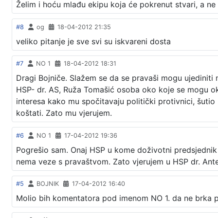
Želim i hoću mlađu ekipu koja će pokrenut stvari, a n
#8
og
18-04-2012 21:35
veliko pitanje je sve svi su iskvareni dosta
#7
NO 1
18-04-2012 18:31
Dragi Bojniče. Slažem se da se pravaši mogu ujediniti
HSP- dr. AS, Ruža Tomašić osoba oko koje se mogu okup
interesa kako mu spočitavaju politički protivnici, šutio
koštati. Zato mu vjerujem.
#6
NO 1
17-04-2012 19:36
Pogrešio sam. Onaj HSP u kome doživotni predsjednik i 
nema veze s pravaštvom. Zato vjerujem u HSP dr. Ante S
#5
BOJNIK
17-04-2012 16:40
Molio bih komentatora pod imenom NO 1. da ne brka 