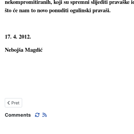
nekompromitiranih, koji su spremni slijediti pravaške 
što će nam to novo ponuditi ogulinski pravaši.
17. 4. 2012.
Nebojša Magdić
Prethodni članak: KONVENCIJA SDP-a
Pret
Comments