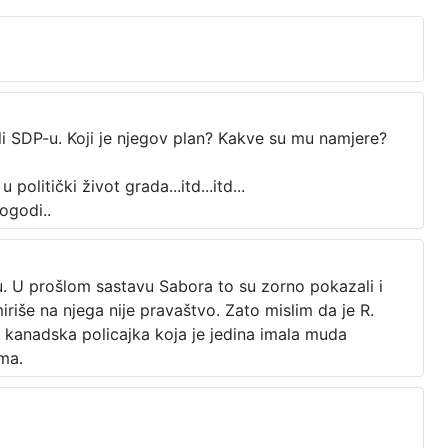
li SDP-u. Koji je njegov plan? Kakve su mu namjere?
olitički život grada...itd...itd...
ogodi..
su. U prošlom sastavu Sabora to su zorno pokazali i
miriše na njega nije pravaštvo. Zato mislim da je R.
a kanadska policajka koja je jedina imala muda
ima.