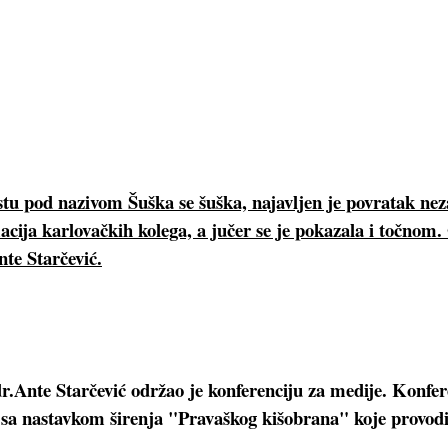
stu pod nazivom Šuška se šuška, najavljen je povratak nez
acija karlovačkih kolega, a jučer se je pokazala i točnom
nte Starčević.
r.Ante Starčević održao je konferenciju za medije. Konfe
 sa nastavkom širenja "Pravaškog kišobrana" koje provodi