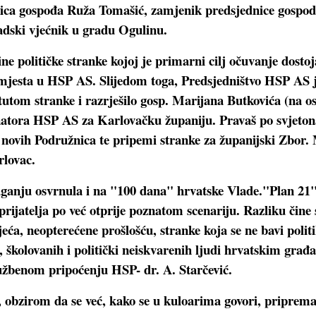
ednica gospođa Ruža Tomašić, zamjenik predsjednice gospo
adski vjećnik u gradu Ogulinu.
e političke stranke kojoj je primarni cilj očuvanje dosto
u mjesta u HSP AS. Slijedom toga, Predsjedništvo HSP AS j
tutom stranke i razrješilo gosp. Marijana Butkovića (na o
natora HSP AS za Karlovačku županiju. Pravaš po svjetonaz
nja novih Podružnica te pripemi stranke za županijski Zbor.
rlovac.
anju osvrnula i na "100 dana" hrvatske Vlade."Plan 21" 
prijatelja po već otprije poznatom scenariju. Razliku čine
ća, neopterećene prošlošću, stranke koja se ne bavi polit
školovanih i politički neiskvarenih ljudi hrvatskim građa
lužbenom pripoćenju HSP- dr. A. Starčević.
, obzirom da se već, kako se u kuloarima govori, priprema 