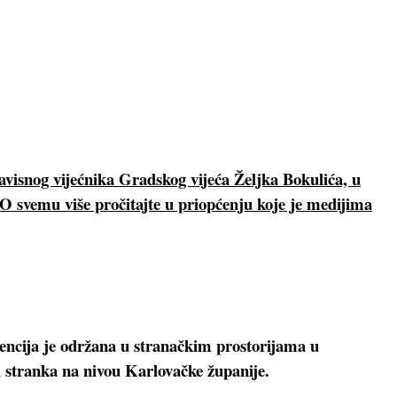
avisnog vijećnika Gradskog vijeća Željka Bokulića, u
. O svemu više pročitajte u priopćenju koje je medijima
rencija je održana u stranačkim prostorijama u
 stranka na nivou Karlovačke županije.