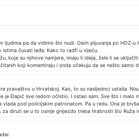
m ljudima pa da vidimo što nudi. Osim pljuvanja po HDZ-u i
istima čuvati leđa. Kako to radfi u vijeću.
oje su njihove namjere, imaju li ideja, žele li se uključiti u p
čitanih koji komentiraju i onda očekuju da se nešto samo d
re pravaštvo u Hrvatskoj. Kao, to su nasljednci ustaša. Ni
koje je Đapić sve redom očistio. I ostao sam. Sve što i malo 
a vlada pod policijskim patronatom. Pa u redu. Ona je bivš
A za diruti se u to osinje gnijezdo treba hrabrosti što Ruža 
adar.