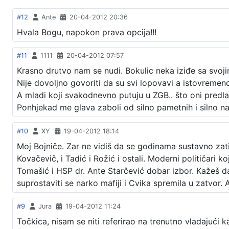
#12
Ante
20-04-2012 20:36
Hvala Bogu, napokon prava opcija!!!
#11
1111
20-04-2012 07:57
Krasno drutvo nam se nudi. Bokulic neka iziđe sa svoji
Nije dovoljno govoriti da su svi lopovavi a istovremeno 
A mladi koji svakodnevno putuju u ZGB.. što oni predlažu, k
Ponhjekad me glava zaboli od silno pametnih i silno na
#10
XY
19-04-2012 18:14
Moj Bojniče. Zar ne vidiš da se godinama sustavno zati
Kovačevič, i Tadić i Rožić i ostali. Moderni političari 
Tomašić i HSP dr. Ante Starčević dobar izbor. Kažeš d
suprostaviti se narko mafiji i Cvika spremila u zatvor. 
#9
Jura
19-04-2012 11:24
Točkica, nisam se niti referirao na trenutno vladajući k