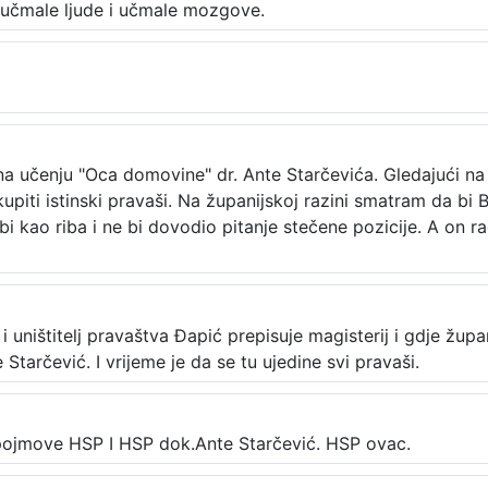
e učmale ljude i učmale mozgove.
 na učenju "Oca domovine" dr. Ante Starčevića. Gledajući na
iti istinski pravaši. Na županijskoj razini smatram da bi 
 bi kao riba i ne bi dovodio pitanje stečene pozicije. A on 
uništitelj pravaštva Đapić prepisuje magisterij i gdje župa
tarčević. I vrijeme je da se tu ujedine svi pravaši.
pojmove HSP I HSP dok.Ante Starčević. HSP ovac.