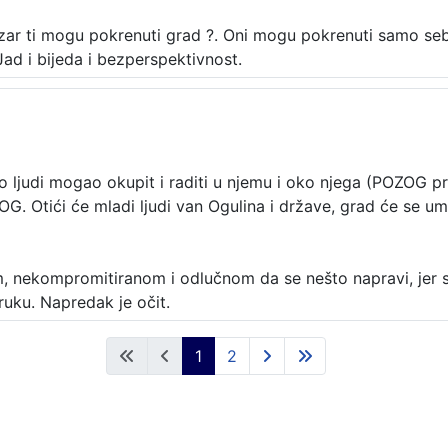
zar ti mogu pokrenuti grad ?. Oni mogu pokrenuti samo sebe 
ad i bijeda i bezperspektivnost.
o ljudi mogao okupit i raditi u njemu i oko njega (POZOG prij
G. Otići će mladi ljudi van Ogulina i države, grad će se um
m, nekompromitiranom i odlučnom da se nešto napravi, jer s
ruku. Napredak je očit.
1
2