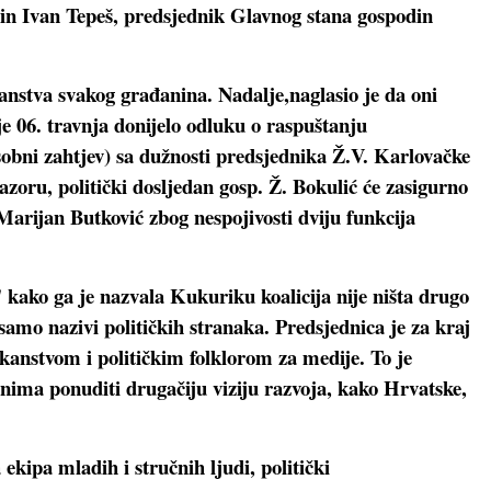
din Ivan Tepeš, predsjednik Glavnog stana gospodin
janstva svakog građanina. Nadalje,naglasio je da oni
e 06. travnja donijelo odluku o raspuštanju
sobni zahtjev) sa dužnosti predsjednika Ž.V. Karlovačke
oru, politički dosljedan gosp. Ž. Bokulić će zasigurno
 Marijan Butković zbog nespojivosti dviju funkcija
kako ga je nazvala Kukuriku koalicija nije ništa drugo
 samo nazivi političkih stranaka. Predsjednica je za kraj
ikanstvom i političkim folklorom za medije. To je
nima ponuditi drugačiju viziju razvoja, kako Hrvatske,
ekipa mladih i stručnih ljudi, politički