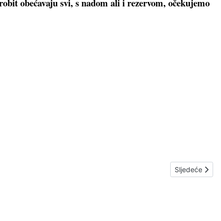
robit obećavaju svi, s nadom ali i rezervom, očekujemo
Sljedeći član
Sljedeće