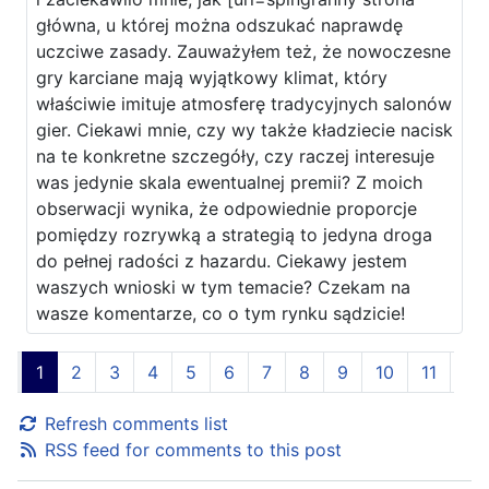
główna, u której można odszukać naprawdę
uczciwe zasady. Zauważyłem też, że nowoczesne
gry karciane mają wyjątkowy klimat, który
właściwie imituje atmosferę tradycyjnych salonów
gier. Ciekawi mnie, czy wy także kładziecie nacisk
na te konkretne szczegóły, czy raczej interesuje
was jedynie skala ewentualnej premii? Z moich
obserwacji wynika, że odpowiednie proporcje
pomiędzy rozrywką a strategią to jedyna droga
do pełnej radości z hazardu. Ciekawy jestem
waszych wnioski w tym temacie? Czekam na
wasze komentarze, co o tym rynku sądzicie!
1
2
3
4
5
6
7
8
9
10
11
Refresh comments list
RSS feed for comments to this post