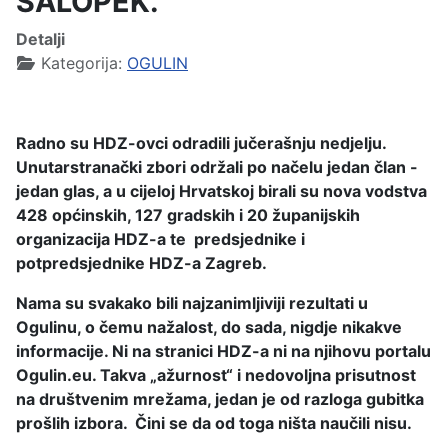
SALOPEK.
Detalji
Kategorija:
OGULIN
Radno su HDZ-ovci odradili jučerašnju nedjelju.
Unutarstranački zbori održali po načelu jedan član -
jedan glas, a u cijeloj Hrvatskoj birali su nova vodstva
428 općinskih, 127 gradskih i 20 županijskih
organizacija HDZ-a te predsjednike i
potpredsjednike HDZ-a Zagreb.
Nama su svakako bili najzanimljiviji rezultati u
Ogulinu, o čemu nažalost, do sada, nigdje nikakve
informacije. Ni na stranici HDZ-a ni na njihovu portalu
Ogulin.eu. Takva „ažurnost“ i nedovoljna prisutnost
na društvenim mrežama, jedan je od razloga gubitka
prošlih izbora. Čini se da od toga ništa naučili nisu.