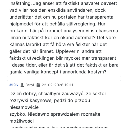
insättning. Jag anser att faktiskt ansvaret oavsett
vad vilar hos den enskilda användaren, dock
underlättar det om nu portalen har transparenta
hjälpmedel för att behålla självreglering. Hur
brukar ni här på forumet analysera vinstchanserna
innan ni faktiskt kör en okänd automat? Det vore
kännas lärorikt att få höra era åsikter när det
gäller det här ämnet. Upplever ni andra att
faktiskt utvecklingen blir mycket mer transparent
i dessa tider, eller är det så att det faktiskt är bara
gamla vanliga koncept i annorlunda kostym?
#196
Beryl
22-02-2026 19:11
Dzień dobry, chciałbym zauważyć, że sektor
rozrywki kasynowej pędzi do przodu
niesamowicie
szybko. Niedawno sprawdzałem rozmaite
możliwości
i zaciekawiło mnie, jak [url=spingranny strona