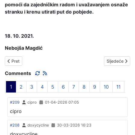
pomoći da zajedničkim radom i uvažavanjem osnaže
stranku i krenu utirati put do pobjede.
18. 10. 2021.
Nebojša Magdić
Prethodni članak: HOĆE LI SE RUŠITI MOST U LOMOSTU ?
Sljedeći čla
Pret
Sljedeće
Comments
1
2
3
4
5
6
7
8
9
10
11
#209
cipro
01-04-2026 07:05
cipro
#208
doxycycline
30-03-2026 16:23
doxycycline