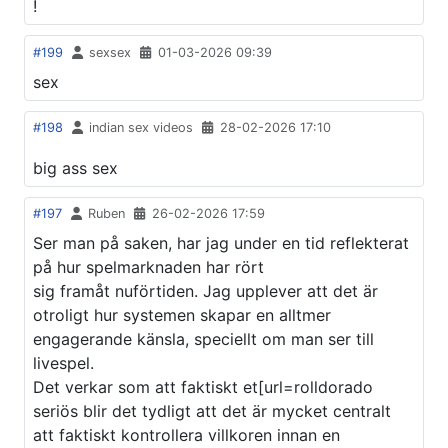
!
#199
sexsex
01-03-2026 09:39
sex
#198
indian sex videos
28-02-2026 17:10
big ass sex
#197
Ruben
26-02-2026 17:59
Ser man på saken, har jag under en tid reflekterat
på hur spelmarknaden har rört
sig framåt nuförtiden. Jag upplever att det är
otroligt hur systemen skapar en alltmer
engagerande känsla, speciellt om man ser till
livespel.
Det verkar som att faktiskt et[url=rolldorado
seriös blir det tydligt att det är mycket centralt
att faktiskt kontrollera villkoren innan en