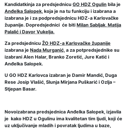
Kandidatkinja za predsjednicu
GO HDZ Ogulin
bila je
Anđelka Salopek
, koja je na tu funkciju i izabrana a
izabrana je i za podpredsjednicu HDZ-a Karlovačke
županije. Dopredsjednici će biti
Milan Sabljak, Matija
Palalić i Davor Vukelja.
Za predsjednicu
ŽO HDZ-a Karlovačke županije
izabrana je
Nada Murganić,
a za potpredsjednike su
izabrani Alen Halar, Branko Zoretić, Jure Katić i
Anđelka Salopek.
U GO HDZ Karlovca izabran je Damir Mandić, Duga
Rese Josip Vlašić, Slunja Mirjana Puškarić i Ozlja –
Stjepan Basar.
Novoizabrana predsjednica Anđelka Salopek, izjavila
je kako HDZ u Ogulinu ima kvalitetan tim ljudi, koji će
uz uključivanje mladih i povratak ljudima u baze,