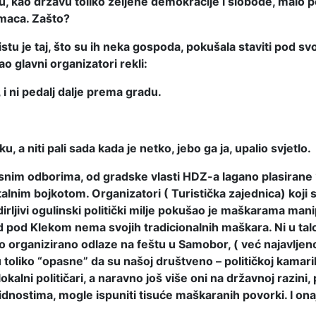
ju, kao državu toliko željene demokracije i slobode, malo p
 maca. Zašto?
u je taj, što su ih neka gospoda, pokušala staviti pod svoj
o glavni organizatori rekli:
 i ni pedalj dalje prema gradu.
, a niti pali sada kada je netko, jebo ga ja, upalio svjetlo.
im odborima, od gradske vlasti HDZ-a lagano plasirane “pr
talnim bojkotom. Organizatori ( Turistička zajednica) koji
ljivi ogulinski politički milje pokušao je maškarama manipuli
 grad pod Klekom nema svojih tradicionalnih maškara. Ni u 
o organizirano odlaze na feštu u Samobor, ( već najavljeno 
liko “opasne” da su našoj društveno – političkoj kamarili,
lokalni političari, a naravno još više oni na državnoj razin
pidnostima, mogle ispuniti tisuće maškaranih povorki. I ona