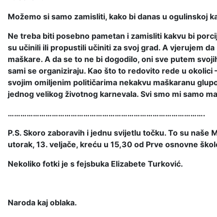
Možemo si samo zamisliti, kako bi danas u ogulinskoj k
Ne treba biti posebno pametan i zamisliti kakvu bi porci
su učinili ili propustili učiniti za svoj grad. A vjerujem
maškare. A da se to ne bi dogodilo, oni sve putem svoj
sami se organiziraju. Kao što to redovito rede u okolici 
svojim omiljenim političarima nekakvu maškaranu glupost
jednog velikog životnog karnevala. Svi smo mi samo m
………………………………………………………………………………….
P.S. Skoro zaboravih i jednu svijetlu točku. To su naše M
utorak, 13. veljače, kreću u 15,30 od Prve osnovne škole
Nekoliko fotki je s fejsbuka Elizabete Turković.
Naroda kaj oblaka.