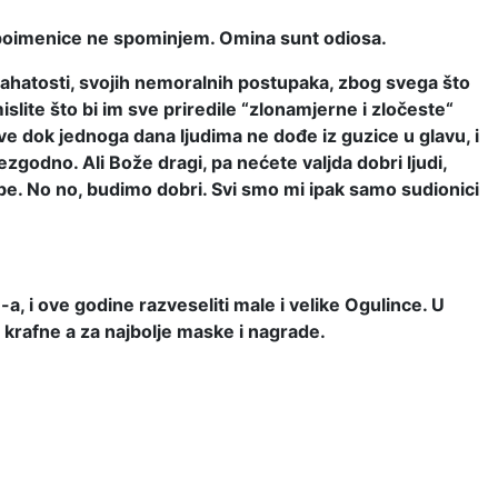
ih poimenice ne spominjem. Omina sunt odiosa.
 bahatosti, svojih nemoralnih postupaka, zbog svega što
mislite što bi im sve priredile “zlonamjerne i zločeste“
e dok jednoga dana ljudima ne dođe iz guzice u glavu, i
ezgodno. Ali Bože dragi, pa nećete valjda dobri ljudi,
ebe. No no, budimo dobri. Svi smo mi ipak samo sudionici
a, i ove godine razveseliti male i velike Ogulince. U
, krafne a za najbolje maske i nagrade.