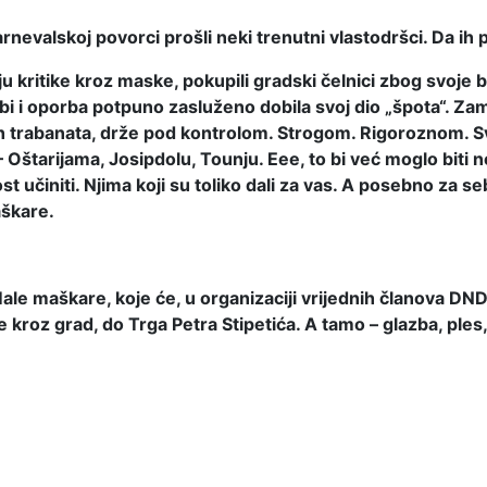
arnevalskoj povorci prošli neki trenutni vlastodršci. Da 
ju kritike kroz maske, pokupili gradski čelnici zbog svoje
 da bi i oporba potpuno zasluženo dobila svoj dio „špota“. Za
ih trabanata, drže pod kontrolom. Strogom. Rigoroznom. Sv
– Oštarijama, Josipdolu, Tounju. Eee, to bi već moglo biti n
 učiniti. Njima koji su toliko dali za vas. A posebno za s
aškare.
ale maškare, koje će, u organizaciji vrijednih članova DND-
 kroz grad, do Trga Petra Stipetića. A tamo – glazba, ples