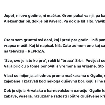
Jopet, ni ove godine, ni mačkar. Grom pukal va nji, pa kad
Aleksandar bil, dok je bil
Pavelić. Pa dok je bil Tito. Va
Otem sam gruntal ovi dani, kaj i pred par godin. I niš pa
vrapca mučit. Kaj bi napisal. Niš. Zato zemem ono kaj sa
na televiziji – REPRIZA.
"Sve, sve je isto ko pre", rekli bi "braća" Srbi. Povijes
Valja pričicu o tome ponoviti s vremena na vrijeme. Št
Vlast se mijenja, ali odnos prema maškarama u Oguliu, os
zajebane. I izazvati kod nekoga duševnu bol. Koju si ne 
Dok je cijela Hrvatska u karnevalskom ozračju, Ogulin 
zabave, veselja, razuzdane radosti i oštre društvene kri