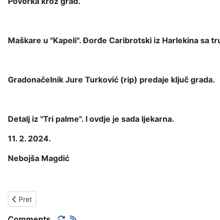
Povorka kroz grad.
Maškare u "Kapeli". Đorđe Caribrotski iz Harlekina sa t
Gradonačelnik Jure Turković (rip) predaje ključ grada.
Detalj iz "Tri palme". I ovdje je sada ljekarna.
11. 2. 2024.
Nebojša Magdić
Prethodni članak: EKONOMISTI PRVA GENERACIJA. 60 GODINA
Pret
Comments