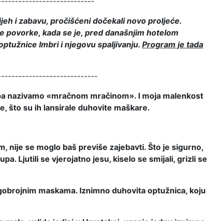
----------------------------
jeh i zabavu, pročišćeni dočekali novo proljeće.
e povorke, kada se je, pred današnjim hotelom
optužnice Imbri i njegovu spaljivanju.
Program je tada
-----------------------------
 doba nazivamo «mračnom mračinom». I moja malenkost
ke, što su ih lansirale duhovite maškare.
nije se moglo baš previše zajebavti. Što je sigurno,
pa. Ljutili se vjerojatno jesu, kiselo se smijali, grizli se
 mnogobrojnim maskama. Iznimno duhovita optužnica, koju