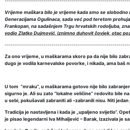
-------------------------------------------------------------
Vrijeme maškara bilo je vrijeme kada smo se slobodno mog
Generacijama Ogulinaca, sada već pod teretom prohujal
Frankopan, na sadašnjem Trgu hrvatskih rodoljuba, znalo 
vodio Zlatko Dujmović, iznimno duhovit čovjek, otac p
-------------------------------------------------------------
Za ono vrijeme, u maškarama skoro pa da nije bilo za
dugo je vodila karnevalske povorke, i nikada, ama baš ni
U tom “mraku”, u maškarama gotovo nije bilo zabranjeni
sigurno je. Ali su zato “lokalne veličine” redovito bile na 
u sebi, pokušavali zabraniti ali –zabranili nisu. Niti jedan 
Tradicija je nastavljena i kada je „upaljeno svijetlo“.
je pisao legendarni Iva Mihaljević – Barak, izazivala je 