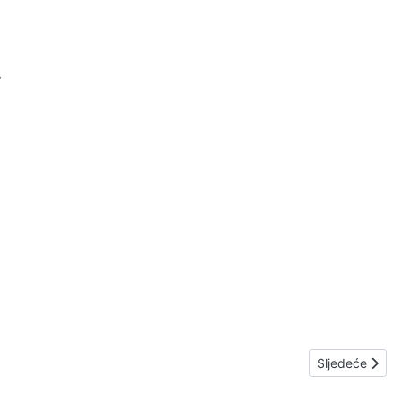
.
Sljedeći član
Sljedeće