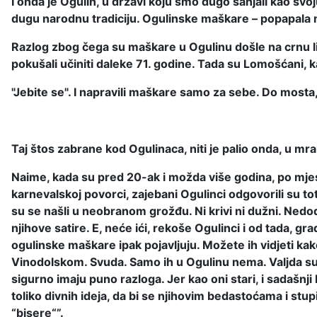
I onda je Ogulin, u državi koju smo dugo sanjali kao svo
dugu narodnu tradiciju. Ogulinske maškare – popapala
Razlog zbog čega su maškare u Ogulinu došle na crnu list
pokušali učiniti daleke 71. godine. Tada su Lomošćani, ka
"Jebite se". I napravili maškare samo za sebe. Do mosta,
Taj štos zabrane kod Ogulinaca, niti je palio onda, u mraku
Naime, kada su pred 20-ak i možda više godina, po mjesn
karnevalskoj povorci, zajebani Ogulinci odgovorili su to
su se našli u neobranom grožđu. Ni krivi ni dužni. Nedodir
njihove satire. E, neće ići, rekoše Ogulinci i od tada,
ogulinske maškare ipak pojavljuju. Možete ih vidjeti kak
Vinodolskom. Svuda. Samo ih u Ogulinu nema. Valjda su to
sigurno imaju puno razloga. Jer kao oni stari, i sadašnji 
toliko divnih ideja, da bi se njihovim bedastoćama i stu
“bisere“”.