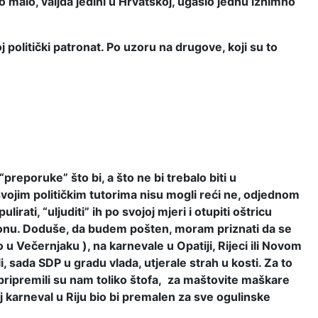
o malo, valjda jedini u Hrvatskoj, ugasio jednu iznimno
 politički patronat. Po uzoru na drugove, koji su to
eporuke” što bi, a što ne bi trebalo biti u
 svojim političkim tutorima nisu mogli reći ne, odjednom
rati, “uljuditi” ih po svojoj mjeri i otupiti oštricu
talonu. Doduše, da budem pošten, moram priznati da se
u Večernjaku ), na karnevale u Opatiji, Rijeci ili Novom
 sada SDP u gradu vlada, utjerale strah u kosti. Za to
i, pripremili su nam toliko štofa, za maštovite maškare
j karneval u Riju bio bi premalen za sve ogulinske