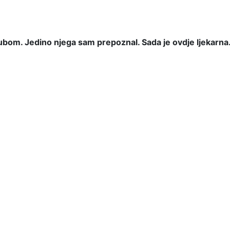
rubom. Jedino njega sam prepoznal. Sada je ovdje ljekarna
 MATURE.