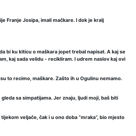
rije Franje
Josipa, imali mačkare. I dok je kralj
a bi ku kiticu o maškara jopet trebal napisat. A kaj se
, kaj sada velidu - recikliram. I udrem naslov kaj ovi
 što su to recimo, maškare. Zašto ih u Ogulinu nemamo.
eda sa simpatijama. Jer znaju, ljudi moji, baš biti
tijekom veljače, čak i u ono doba “mraka”, bio mjesto