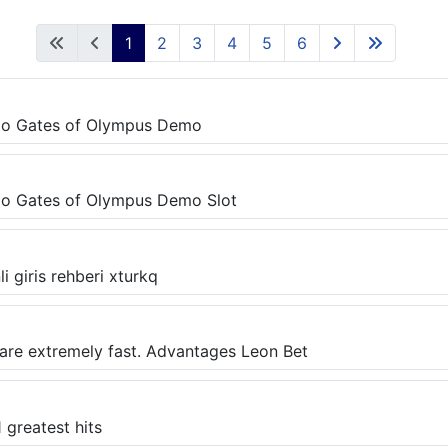
1
2
3
4
5
6
rmo Gates of Olympus Demo
mo Gates of Olympus Demo Slot
i giris rehberi xturkq
 are extremely fast. Advantages Leon Bet
 greatest hits