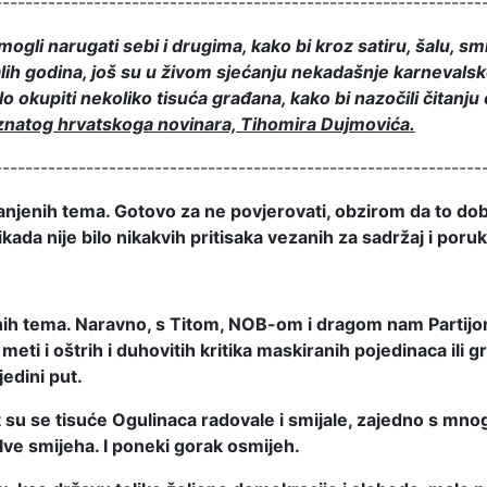
----------------------------------------------------------------
li narugati sebi i drugima, kako bi kroz satiru, šalu, smi
ih godina, još su u živom sjećanju nekadašnje karnevalsk
okupiti nekoliko tisuća građana, kako bi nazočili čitanju 
oznatog hrvatskoga novinara, Tihomira Dujmovića.
----------------------------------------------------------------
branjenih tema. Gotovo za ne povjerovati, obzirom da to
kada nije bilo nikakvih pritisaka vezanih za sadržaj i poru
h tema. Naravno, s Titom, NOB-om i dragom nam Partijom, 
meti i oštrih i duhovitih kritika maskiranih pojedinaca ili gru
jedini put.
 Opet su se tisuće Ogulinaca radovale i smijale, zajedno s
salve smijeha. I poneki gorak osmijeh.