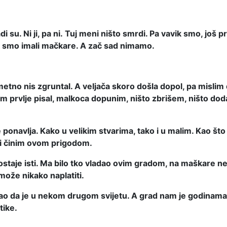
i su. Ni ji, pa ni. Tuj meni ništo smrdi. Pa vavik smo, još p
vik smo imali mačkare. A zač sad nimamo.
metno nis zgruntal. A veljača skoro došla dopol, pa mislim d
m prvlje pisal, malkoca dopunim, ništo zbrišem, ništo dodam
t se ponavlja. Kako u velikim stvarima, tako i u malim. Kao
o i činim ovom prigodom.
taje isti. Ma bilo tko vladao ovim gradom, na maškare ne gl
može nikako naplatiti.
kao da je u nekom drugom svijetu. A grad nam je godinama 
tike.