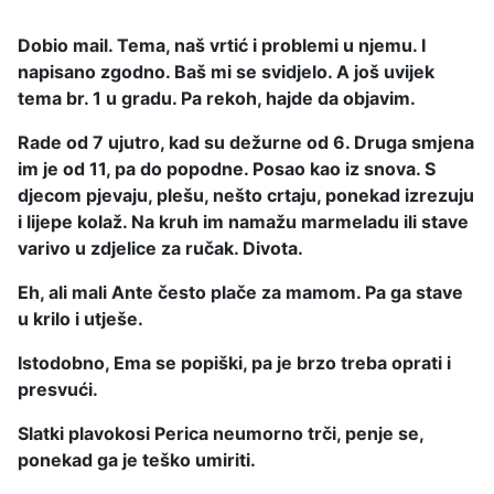
Dobio mail. Tema, naš vrtić i problemi u njemu. I
napisano zgodno. Baš mi se svidjelo. A još uvijek
tema br. 1 u gradu. Pa rekoh, hajde da objavim.
Rade od 7 ujutro, kad su dežurne od 6. Druga smjena
im je od 11, pa do popodne. Posao kao iz snova. S
djecom pjevaju, plešu, nešto crtaju, ponekad izrezuju
i lijepe kolaž. Na kruh im namažu marmeladu ili stave
varivo u zdjelice za ručak. Divota.
Eh, ali mali Ante često plače za mamom. Pa ga stave
u krilo i utješe.
Istodobno, Ema se popiški, pa je brzo treba oprati i
presvući.
Slatki plavokosi Perica neumorno trči, penje se,
ponekad ga je teško umiriti.