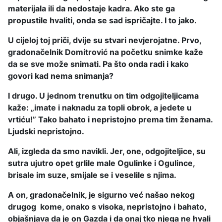
materijala ili da nedostaje kadra. Ako ste ga
propustile hvaliti, onda se sad ispričajte. I to jako.
U cijeloj toj priči, dvije su stvari nevjerojatne. Prvo,
gradonačelnik Domitrović na početku snimke kaže
da se sve može snimati. Pa što onda radi i kako
govori kad nema snimanja?
I drugo. U jednom trenutku on tim odgojiteljicama
kaže: „imate i naknadu za topli obrok, a jedete u
vrtiću!” Tako bahato i nepristojno prema tim ženama.
Ljudski nepristojno.
Ali, izgleda da smo navikli. Jer, one, odgojiteljice, su
sutra ujutro opet grlile male Ogulinke i Ogulince,
brisale im suze, smijale se i veselile s njima.
A on, gradonačelnik, je sigurno već našao nekog
drugog kome, onako s visoka, nepristojno i bahato,
objašnjava da je on Gazda i da onaj tko njega ne hvali