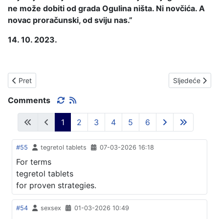
ne može dobiti od grada Ogulina ništa. Ni novčića. A
novac proračunski, od sviju nas.”
14. 10. 2023.
Prethodni članak: JOŠ MALO O PARKU.
Sljedeći čla
Pret
Sljedeće
Comments
1
2
3
4
5
6
#55
tegretol tablets
07-03-2026 16:18
For terms
tegretol tablets
for proven strategies.
#54
sexsex
01-03-2026 10:49