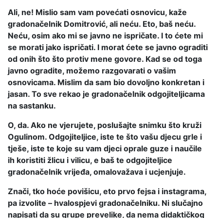
Ali, ne! Mislio sam vam povećati osnovicu, kaže
gradonačelnik Domitrović, ali neću. Eto, baš neću.
Neću, osim ako mi se javno ne ispričate. I to ćete mi
se morati jako ispričati. I morat ćete se javno ograditi
od onih što što protiv mene govore. Kad se od toga
javno ogradite, možemo razgovarati o vašim
osnovicama. Mislim da sam bio dovoljno konkretan i
jasan. To sve rekao je gradonačelnik odgojiteljicama
na sastanku.
O, da. Ako ne vjerujete, poslušajte snimku što kruži
Ogulinom. Odgojiteljice, iste te što vašu djecu grle i
tješe, iste te koje su vam djeci oprale guze i naučile
ih koristiti žlicu i vilicu, e baš te odgojiteljice
gradonačelnik vrijeđa, omalovažava i ucjenjuje.
Znači, tko hoće povišicu, eto prvo fejsa i instagrama,
pa izvolite – hvalospjevi gradonačelniku. Ni slučajno
napisati da su grupe prevelike, da nema didaktičkog