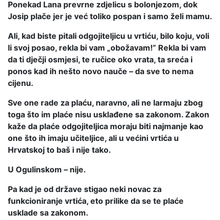
Ponekad Lana prevrne zdjelicu s bolonjezom, dok
Josip plače jer je već toliko pospan i samo želi mamu.
Ali, kad biste pitali odgojiteljicu u vrtiću, bilo koju, voli
li svoj posao, rekla bi vam „obožavam!” Rekla bi vam
da ti dječji osmjesi, te ručice oko vrata, ta sreća i
ponos kad ih nešto novo nauče – da sve to nema
cijenu.
Sve one rade za plaću, naravno, ali ne larmaju zbog
toga što im plaće nisu usklađene sa zakonom. Zakon
kaže da plaće odgojiteljica moraju biti najmanje kao
one što ih imaju učiteljice, ali u većini vrtića u
Hrvatskoj to baš i nije tako.
U Ogulinskom – nije.
Pa kad je od države stigao neki novac za
funkcioniranje vrtića, eto prilike da se te plaće
usklade sa zakonom.