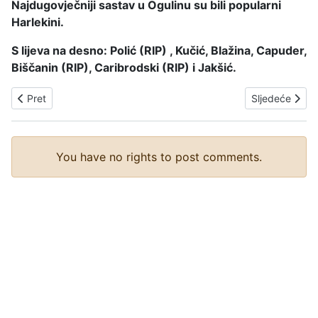
Najdugovječniji sastav u Ogulinu su bili popularni
Harlekini.
S lijeva na desno: Polić (RIP) , Kučić, Blažina, Capuder,
Biščanin (RIP), Caribrodski (RIP) i Jakšić.
Prethodni članak: PROFESOR - KRAVE - GITARA I MLIKO SA 
Sljedeći čla
Pret
Sljedeće
You have no rights to post comments.