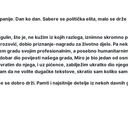
anije. Dan ko dan. Sabere se politička elita, malo se drže 
 Ogulin, što je, ne kužim iz kojih razloga, iznimno skromn
Brozović, dobio priznanje-nagradu za životno djelo. Pa n
našem gradu svojim profesionalnim, a posebno humanitarnim
dobar dio povijesti našega grada, Miro je bio jedan od os
avratim do njega, i uz pićence, zabilježim ukratko dio nje
znam da ne volite dugačke tekstove, skratio sam koliko sa
 se dobro drži. Pamti i najsitnije detelje iz nekoh davnih 