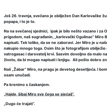
Još 26. travnja, svečano je obilježen Dan Karlovačke žup
popapa, i to je to.
Na na svečanoj sjednici, ipak je bilo nešto vazano i za
prigodom, naš sugrađanin, „karlovački Ogulinac“ Miro 
napisati. Tek toliko, da se ne zaboravi. Jer Miro je u 
nakupio mnogo toga. Osim što je fotografijom obilježio 
vatrogasac i darovatelj krvi. Sasvim dovoljno da malo n
životu, da bi mogao napisati i knjigu. Ali pošto dobro 
Naš „Žabar“ Miro, na pragu je devetog desetljeća. I bome
osam unučadi.
Pa krenimo s časkanjem.
„Hajde, šibaj Miro sve čega se sjećaš“.
„Dugo će trajati“.