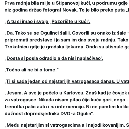
Prva radnja bila mi je u Stipanovoj kući, u podrumu gdje
niz godina držao fotograf Novak. To je bilo preko puta „Ml
„A tu si imao i svoje „Pozorište u kući“.
„Da. Tako su se Ogulinci šalili. Govorili su onako iz šal
pripremati predstave i ja sam im dao svoju radnju. Tako s
Trokatnicu gdje je gradska ljekarna. Onda su stisnule g
„Dosta si posla odradio a da nisi naplaćivao“.
„Točno ali ne bi o tome.“
„Ti si sada jedan od najstarijih vatrogasaca danas. U va
„Jesam. A sve je počelo u Karlovcu. Znaš kad je čovjek m
za vatrogasce. Nikada nisam pitao čija kuća gori, nego - š
trenutka palio auto i na intervenciju. Ni ne pamtim kol
dužnost dopredsjednika DVD-a Ogulin“.
„Među najstarijim si vatrogascima a i najodlikovanijim. 