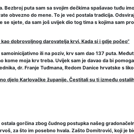
ja. Bezbroj puta sam sa svojim dečkima spašavao tuđu imovi
te obvezno do mene. To je već postala tradicija. Odsviraju
se sjete, da sam još uvijek dio tog tima s kojima sam pro
 kao dobrovoljnog darovatelja krvi. Kada si i gdje počeo“
 samoinicijativno ili na poziv, krv sam dao 137 puta. Među
tao kome moja krv treba. Uvijek sam je davao da bi pomog
dnika, dr. Franje Tuđmana, Redom Danice hrvatske s liko
no djelo Karlovačke županije. Čestitali su ti između ostali
meni ostala gorčina zbog čudnog postupka našeg gradonačeln
Mrvoš, za što im posebno hvala. Zašto Domitrović, koji je b