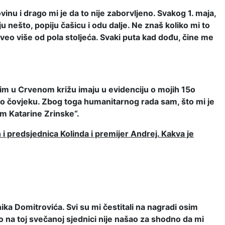
nu i drago mi je da to nije zaborvljeno. Svakog 1. maja,
 nešto, popiju čašicu i odu dalje. Ne znaš koliko mi to
veo više od pola stoljeća. Svaki puta kad dođu, čine me
tim u Crvenom križu imaju u evidenciju o mojih 15o
ao čovjeku. Zbog toga humanitarnog rada sam, što mi je
m Katarine Zrinske“.
h i predsjednica Kolinda i premijer Andrej. Kakva je
ika Domitrovića. Svi su mi čestitali na nagradi osim
io na toj svečanoj sjednici nije našao za shodno da mi