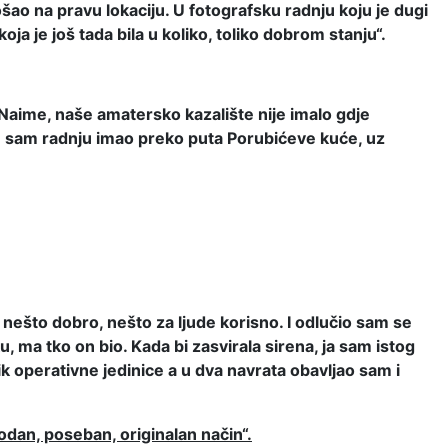
ošao na pravu lokaciju. U fotografsku radnju koju je dugi
ja je još tada bila u koliko, toliko dobrom stanju“.
a. Naime, naše amatersko kazalište nije imalo gdje
raju sam radnju imao preko puta Porubićeve kuće, uz
i nešto dobro, nešto za ljude korisno. I odlučio sam se
u, ma tko on bio. Kada bi zasvirala sirena, ja sam istog
k operativne jedinice a u dva navrata obavljao sam i
godan, poseban, originalan način“.