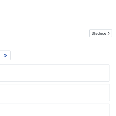
Sljedeći čla
Sljedeće