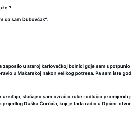
Može ?.
em da sam Dubovčak“.
a zaposlio u staroj karlovačkoj bolnici gdje sam upotpuni
avio u Makarskoj nakon velikog potresa. Pa sam iste godin
ređaju, slučajno sam ozračio ruke i odlučio promijeniti po
na prijedlog Duška Ćurčića, koji je tada radio u Općini, ot