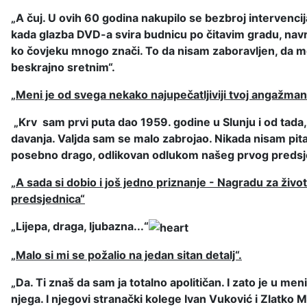
„A čuj. U ovih 60 godina nakupilo se bezbroj intervenci
kada glazba DVD-a svira budnicu po čitavim gradu, navra
ko čovjeku mnogo znači. To da nisam zaboravljen, da me 
beskrajno sretnim“.
„Meni je od svega nekako najupečatljiviji tvoj angažman
„Krv sam prvi puta dao 1959. godine u Slunju i od tada,
davanja. Valjda sam se malo zabrojao. Nikada nisam pi
posebno drago, odlikovan odlukom našeg prvog predsje
„A sada si dobio i još jedno priznanje - Nagradu za život
predsjednica“
„Lijepa, draga, ljubazna...“
„Malo si mi se požalio na jedan sitan detalj“.
„Da. Ti znaš da sam ja totalno apolitičan. I zato je u 
njega. I njegovi stranački kolege Ivan Vuković i Zlatko 