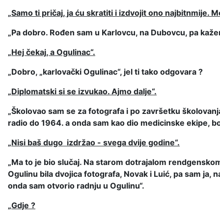
„
Samo ti pričaj, ja ću skratiti i izdvojit ono najbitnmije. 
„Pa dobro. Rođen sam u Karlovcu, na Dubovcu, pa kaž
„Hej čekaj, a Ogulinac“.
„Dobro, „karlovački Ogulinac“, jel ti tako odgovara ?
„Diplomatski si se izvukao. Ajmo dalje“.
„Školovao sam se za fotografa i po završetku školovanj
radio do 1964. a onda sam kao dio medicinske ekipe, bor
„Nisi baš dugo izdržao - svega dvije godine“.
„Ma to je bio slučaj. Na starom dotrajalom rendgenskom u
Ogulinu bila dvojica fotografa, Novak i Luić, pa sam ja, 
onda sam otvorio radnju u Ogulinu“.
„Gdje ?