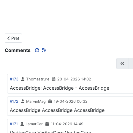
Prethodni članak: MATURANTI - 2019.
Pret
Comments
#173
Thomastrure
20-04-2026 14:02
AccessBridge: AccessBridge - AccessBridge
#172
MarvinMag
19-04-2026 00:32
AccessBridge AccessBridge AccessBridge
#171
LamarCer
11-04-2026 14:49
VeritasCare VeritasCare VeritasCare