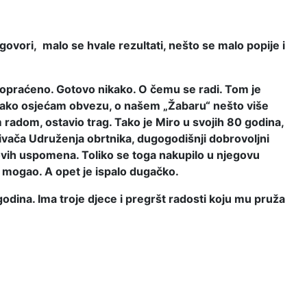
govori, malo se hvale rezultati, nešto se malo popije i
o popraćeno. Gotovo nikako. O čemu se radi. Tom je
ekako osjećam obvezu, o našem „Žabaru“ nešto više
 radom, ostavio trag. Tako je Miro u svojih 80 godina,
nivača Udruženja obrtnika, dugogodišnji dobrovoljni
govih uspomena. Toliko se toga nakupilo u njegovu
m mogao. A opet je ispalo dugačko.
godina. Ima troje djece i pregršt radosti koju mu pruža