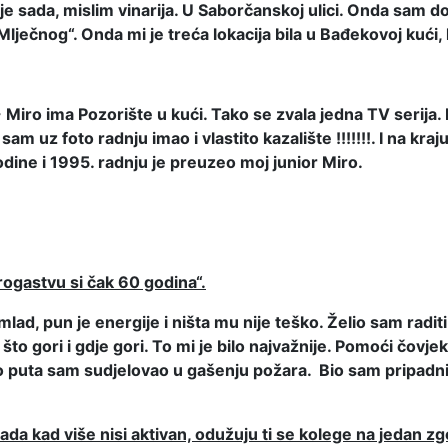
 je sada, mislim vinarija. U Saborčanskoj ulici. Onda sam d
ječnog“. Onda mi je treća lokacija bila u Bađekovoj kući, ko
e - Miro ima Pozorište u kući. Tako se zvala jedna TV serij
am uz foto radnju imao i vlastito kazalište !!!!!!!. I na k
odine i 1995. radnju je preuzeo moj junior Miro.
trogastvu si čak 60 godina“.
lad, pun je energije i ništa mu nije teško. Želio sam radit
to gori i gdje gori. To mi je bilo najvažnije. Pomoći čovjek
iko puta sam sudjelovao u gašenju požara. Bio sam pripadni
Sada kad više nisi aktivan, odužuju ti se kolege na jedan z