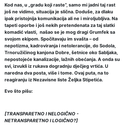
Kod nas, u „gradu koji raste“, samo mi jadni taj rast
još ne vidimo, situacija je slična. Doduše, za dlaku
ipak pristojnija komunikacija ali ne i miroljubljiva. Na
tapeti oporbe i još nekih pretendenata za taj slatki
komadić vlasti, našao se je mog dragi Grumfek sa
svojom ekipom. Spočitavaju im svašta – od
nepotizma, kadroviranja i netolerancije, do Sodola,
Trnoružičinog kanjona Dobre, šetnice oko Sabljaka,
nepostojeće kanalizacije, lažnih obećanja. A onda su
svi, izvukli iz rukava dogradnju dječjeg vrtića. U
naredna dva posta, više i tome. Ovaj puta, na to
reagiranju iz Nezavisne liste Željka Stipetića.
Evo što pišu:
[TRANSPARETNO I NELOGIČNO -
NETRANSPARETNO I LOGIČNO?]