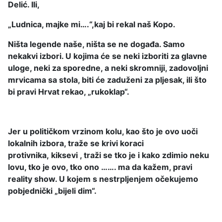
Delić. Ili,
„Ludnica, majke mi….“,kaj bi rekal naš Kopo.
Ništa legende naše, ništa se ne događa. Samo
nekakvi izbori. U kojima će se neki izboriti za glavne
uloge, neki za sporedne, a neki skromniji, zadovoljni
mrvicama sa stola, biti će zaduženi za pljesak, ili što
bi pravi Hrvat rekao, „rukoklap“.
Jer u političkom vrzinom kolu, kao što je ovo uoči
lokalnih izbora, traže se krivi koraci
protivnika,
kiksevi , traži se tko je i kako zdimio neku
lovu, tko je ovo, tko ono ……. ma da kažem, pravi
reality show. U kojem s nestrpljenjem očekujemo
pobjednički „bijeli dim“.