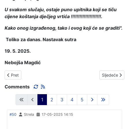
U svakom slučaju, ostaje puno upitnika koji se tiču
cijene koštanja dječjeg vrtića !!!!!!!!!!!!!!!!!!!!!.
Kako onog izgrađenog, tako i ovog koji će se graditi".
Toliko za danas. N
astavak sutra
19. 5. 2025.
Nebojša Magdić
Prethodni članak: BESPOSLEN POP I JARIĆE KRSTI.
Sljedeći čla
Pret
Sljedeće
Comments
1
2
3
4
5
#50
Strela
17-05-2025 14:15