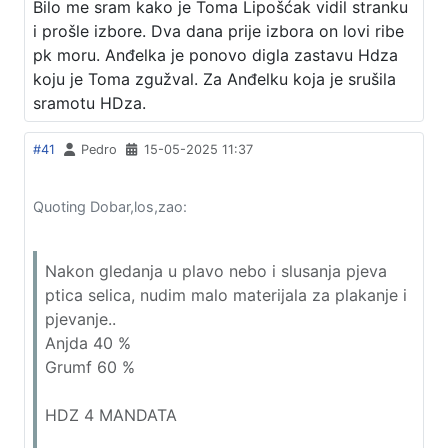
Bilo me sram kako je Toma Lipošćak vidil stranku
i prošle izbore. Dva dana prije izbora on lovi ribe
pk moru. Anđelka je ponovo digla zastavu Hdza
koju je Toma zgužval. Za Anđelku koja je srušila
sramotu HDza.
#41
Pedro
15-05-2025 11:37
Quoting Dobar,los,zao:
Nakon gledanja u plavo nebo i slusanja pjeva
ptica selica, nudim malo materijala za plakanje i
pjevanje..
Anjda 40 %
Grumf 60 %
HDZ 4 MANDATA