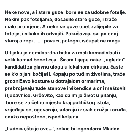
Neke nove, a i stare guze, bore se za udobne fotelje.
Nekim pak foteljama, dosadile stare guze, i traže
malo promjene. A neke se guze opet zalijepile za
fotelje, i nikako ih odvojiti. Pokušavaju svi po onoj
staroj o repi ……. povuci, potegni, isčupat ne mogu.
U tijeku je nemilosrdna bitka za mali komad vlasti i
velik komad beneficija. Širom Lijepe naše, „ugledni“
kandidati za glavnu ulogu u lokalnom cirkusu, časte
se k'o pijani kočijaši. Kopaju po tuđim životima, traže
grozničavo kosture u dotrajalom ormarima,
prebrojavaju tuđe stanove i vikendice a oni maštoviti
i ljubavnice. Grčevito, kao da im je život u pitanju,
bore se za čelno mjesto kraj političkog stola,
vrijeđaju se, ogovaraju, udaraju iz svih oružja i oruđa,
onako nepošteno, ispod koljena.
„Ludnica,šta je ovo…“, rekao bi legendarni Mladen