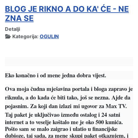
BLOG JE RIKNO A DO KA' ĆE - NE
ZNA SE
Detalji
Kategorija:
OGULIN
Eko konačno i od mene jedna dobra vijest.
Ova moja čudna mješavina portala i bloga zapravo je
riknula, a do
kada će biti tako, još se nezna. Ajde da
pojasnim. Za koji dan izlazi
mi ugovor za Max TV.
Taj paket je uključivao između ostalog i 24
satni
internet a to veselje koštalo me je oko 500 kunića.
Pošto sam
se malo zaigrao i ulatio u financijske
dubioze, taj sada, za mene
skupi paket otkazujem, i