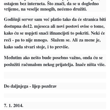
ostajem bez interneta. Što znači, da se u
dogledno
vrijeme, na veselje mnogih, nećemo družiti.
Godišnji server sam već platio tako da će stranica biti
dostupna do
12. mjeseca ali novi postovi ovise o tome,
kako ću se uspjeti snaći i
financijsti to pokriti. Neki će
reći - pa to nije mnogo. Slažem se. Ali
za mene je,
kako sada stvari stoje, i to previše.
Međutim ako nešto bude posebno važno, onda ću se
poslužiti
računalom nekog prijatelja. Inače ništa više.
Do daljnjega - lijep pozdrav
7. 1. 2014.