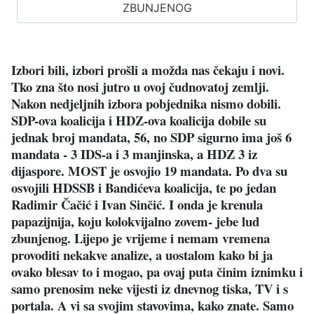
ZBUNJENOG
Izbori bili, izbori prošli a možda nas čekaju i novi.
Tko zna što nosi jutro u ovoj čudnovatoj zemlji.
Nakon nedjeljnih izbora pobjednika nismo dobili.
SDP-ova koalicija i HDZ-ova koalicija dobile su
jednak broj mandata, 56, no SDP sigurno ima još 6
mandata - 3 IDS-a i 3 manjinska, a HDZ 3 iz
dijaspore. MOST je osvojio 19 mandata. Po dva su
osvojili HDSSB i Bandićeva koalicija, te po jedan
Radimir Čačić i Ivan Sinčić. I onda je krenula
papazijnija, koju kolokvijalno zovem- jebe lud
zbunjenog. Lijepo je vrijeme i nemam vremena
provoditi nekakve analize, a uostalom kako bi ja
ovako blesav to i mogao, pa ovaj puta činim iznimku i
samo prenosim neke vijesti iz dnevnog tiska, TV i s
portala. A vi sa svojim stavovima, kako znate. Samo