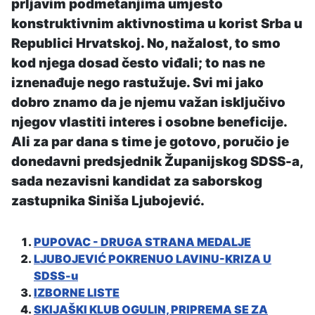
prljavim podmetanjima umjesto
konstruktivnim aktivnostima u korist Srba u
Republici Hrvatskoj. No, nažalost, to smo
kod njega dosad često viđali; to nas ne
iznenađuje nego rastužuje. Svi mi jako
dobro znamo da je njemu važan isključivo
njegov vlastiti interes i osobne beneficije.
Ali za par dana s time je gotovo, poručio je
donedavni predsjednik Županijskog SDSS-a,
sada nezavisni kandidat za saborskog
zastupnika Siniša Ljubojević.
PUPOVAC - DRUGA STRANA MEDALJE
LJUBOJEVIĆ POKRENUO LAVINU-KRIZA U
SDSS-u
IZBORNE LISTE
SKIJAŠKI KLUB OGULIN, PRIPREMA SE ZA