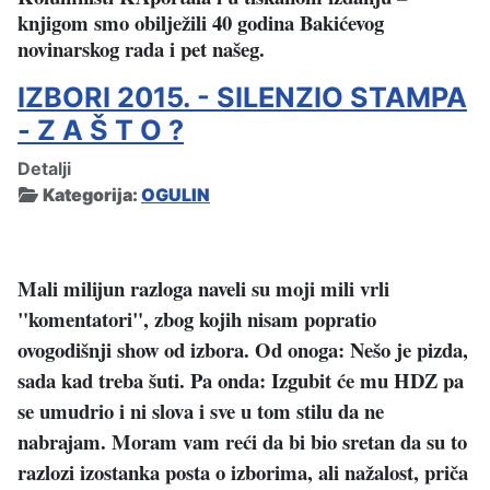
knjigom smo obilježili 40 godina Bakićevog
novinarskog rada i pet našeg.
IZBORI 2015. - SILENZIO STAMPA
- Z A Š T O ?
Detalji
Kategorija:
OGULIN
Mali milijun razloga naveli su moji mili vrli
"komentatori", zbog kojih nisam popratio
ovogodišnji show od izbora. Od onoga: Nešo je pizda,
sada kad treba šuti. Pa onda: Izgubit će mu HDZ pa
se umudrio i ni slova i sve u tom stilu da ne
nabrajam. Moram vam reći da bi bio sretan da su to
razlozi izostanka posta o izborima, ali nažalost, priča