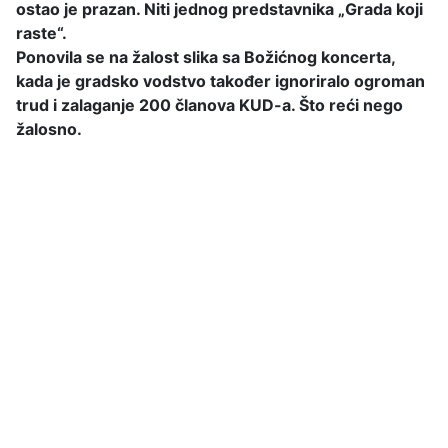
ostao je prazan. Niti jednog predstavnika „Grada koji
raste“.
Ponovila se na žalost slika sa Božićnog koncerta,
kada je gradsko vodstvo također ignoriralo ogroman
trud i zalaganje 200 članova KUD-a. Što reći nego
žalosno.