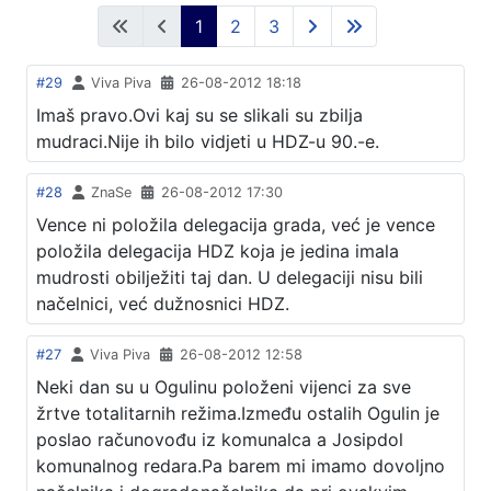
1
2
3
#29
Viva Piva
26-08-2012 18:18
Imaš pravo.Ovi kaj su se slikali su zbilja
mudraci.Nije ih bilo vidjeti u HDZ-u 90.-e.
#28
ZnaSe
26-08-2012 17:30
Vence ni položila delegacija grada, već je vence
položila delegacija HDZ koja je jedina imala
mudrosti obilježiti taj dan. U delegaciji nisu bili
načelnici, već dužnosnici HDZ.
#27
Viva Piva
26-08-2012 12:58
Neki dan su u Ogulinu položeni vijenci za sve
žrtve totalitarnih režima.Između ostalih Ogulin je
poslao računovođu iz komunalca a Josipdol
komunalnog redara.Pa barem mi imamo dovoljno