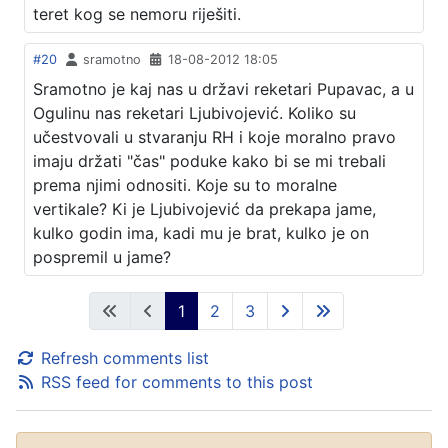
teret kog se nemoru riješiti.
#20
sramotno
18-08-2012 18:05
Sramotno je kaj nas u državi reketari Pupavac, a u
Ogulinu nas reketari Ljubivojević. Koliko su
učestvovali u stvaranju RH i koje moralno pravo
imaju držati "čas" poduke kako bi se mi trebali
prema njimi odnositi. Koje su to moralne
vertikale? Ki je Ljubivojević da prekapa jame,
kulko godin ima, kadi mu je brat, kulko je on
pospremil u jame?
1
2
3
Refresh comments list
RSS feed for comments to this post