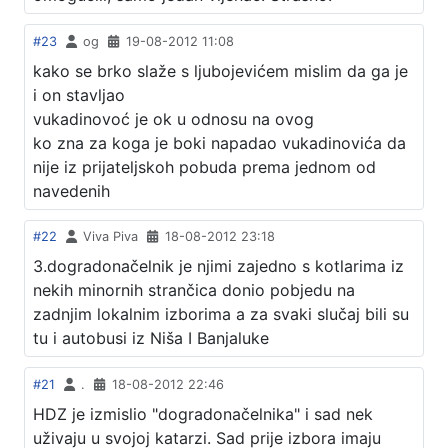
#23
og
19-08-2012 11:08
kako se brko slaže s ljubojevićem mislim da ga je
i on stavljao
vukadinovoć je ok u odnosu na ovog
ko zna za koga je boki napadao vukadinovića da
nije iz prijateljskoh pobuda prema jednom od
navedenih
#22
Viva Piva
18-08-2012 23:18
3.dogradonačelnik je njimi zajedno s kotlarima iz
nekih minornih strančica donio pobjedu na
zadnjim lokalnim izborima a za svaki slučaj bili su
tu i autobusi iz Niša I Banjaluke
#21
.
18-08-2012 22:46
HDZ je izmislio "dogradonačelnika" i sad nek
uživaju u svojoj katarzi. Sad prije izbora imaju