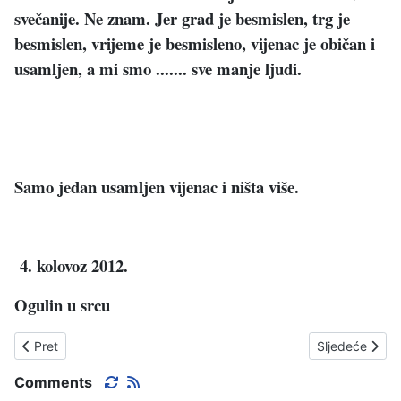
svečanije. Ne znam. Jer grad je besmislen, trg je
besmislen, vrijeme je besmisleno, vijenac je običan i
usamljen, a mi smo ....... sve manje ljudi.
Samo jedan usamljen vijenac i ništa više.
4. kolovoz 2012.
Ogulin u srcu
Prethodni članak: SDP-ov PLAN ZA OGULIN
Sljedeći član
Pret
Sljedeće
Comments