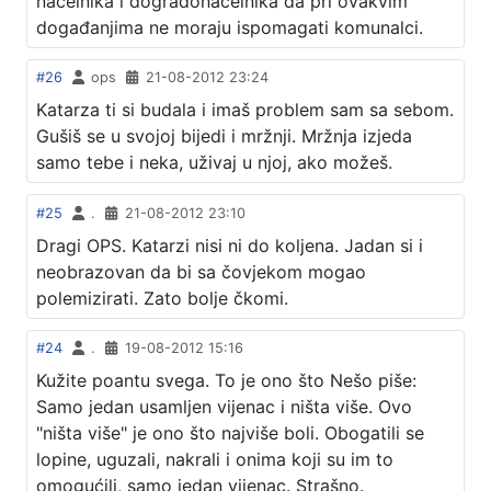
načelnika i dogradonačelnika da pri ovakvim
događanjima ne moraju ispomagati komunalci.
#26
ops
21-08-2012 23:24
Katarza ti si budala i imaš problem sam sa sebom.
Gušiš se u svojoj bijedi i mržnji. Mržnja izjeda
samo tebe i neka, uživaj u njoj, ako možeš.
#25
.
21-08-2012 23:10
Dragi OPS. Katarzi nisi ni do koljena. Jadan si i
neobrazovan da bi sa čovjekom mogao
polemizirati. Zato bolje čkomi.
#24
.
19-08-2012 15:16
Kužite poantu svega. To je ono što Nešo piše:
Samo jedan usamljen vijenac i ništa više. Ovo
"ništa više" je ono što najviše boli. Obogatili se
lopine, uguzali, nakrali i onima koji su im to
omogućili, samo jedan vijenac. Strašno.