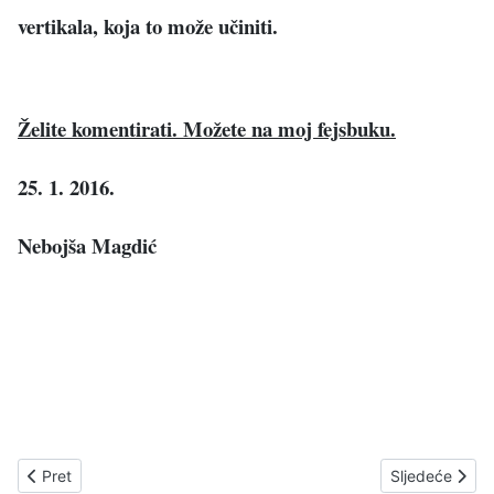
vertikala, koja to može učiniti.
Želite komentirati. Možete na moj fejsbuku.
25. 1. 2016.
Nebojša Magdić
Prethodni članak: JESU LI SANJALI OVAKVU HRVATSKU ?
Sljedeći člana
Pret
Sljedeće