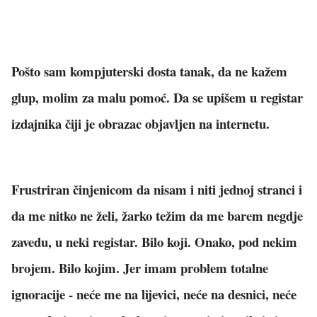
Pošto sam kompjuterski dosta tanak, da ne kažem
glup, molim za malu pomoć. Da se upišem u registar
izdajnika čiji je obrazac objavljen na internetu.
Frustriran činjenicom da nisam i niti jednoj stranci i
da me nitko ne želi, žarko težim da me barem negdje
zavedu, u neki registar. Bilo koji. Onako, pod nekim
brojem. Bilo kojim. Jer imam problem totalne
ignoracije - neće me na lijevici, neće na desnici, neće