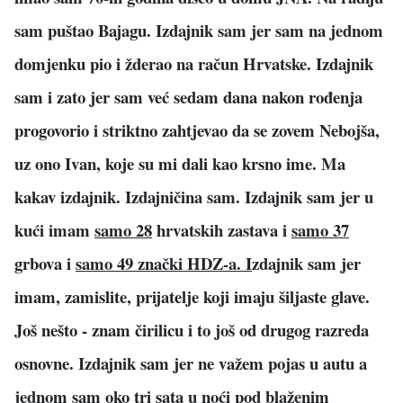
sam puštao Bajagu. Izdajnik sam jer sam na jednom
domjenku pio i žderao na račun Hrvatske. Izdajnik
sam i zato jer sam već sedam dana nakon rođenja
progovorio i striktno zahtjevao da se zovem Nebojša,
uz ono Ivan, koje su mi dali kao krsno ime. Ma
kakav izdajnik. Izdajničina sam. Izdajnik sam jer u
kući imam
samo
28
hrvatskih zastava i
samo 37
grbova i
samo 49 znački HDZ-a. I
zdajnik sam jer
imam, zamislite, prijatelje koji imaju šiljaste glave.
Još nešto - znam čirilicu i to još od drugog razreda
osnovne. Izdajnik sam jer ne važem pojas u autu a
jednom sam oko tri sata u noći pod blaženim