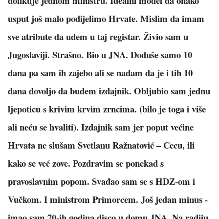
dolikuje jednom ministru. Idealni model da onako
usput još malo podijelimo Hrvate. Mislim da imam
sve atribute da uđem u taj registar. Živio sam u
Jugoslaviji. Strašno. Bio u JNA. Doduše samo 10
dana pa sam ih zajebo ali se nadam da je i tih 10
dana dovoljo da budem izdajnik. Obljubio sam jednu
ljepoticu s krivim krvim zrncima. (bilo je toga i više
ali neću se hvaliti). Izdajnik sam jer poput većine
Hrvata ne slušam Svetlanu Ražnatović – Cecu, ili
kako se već zove. Pozdravim se ponekad s
pravoslavnim popom. Svađao sam se s HDZ-om i
Vučkom. I ministrom Primorcem. Još jedan minus -
imao sam 70-ih godina disco u domu JNA. Na radiju