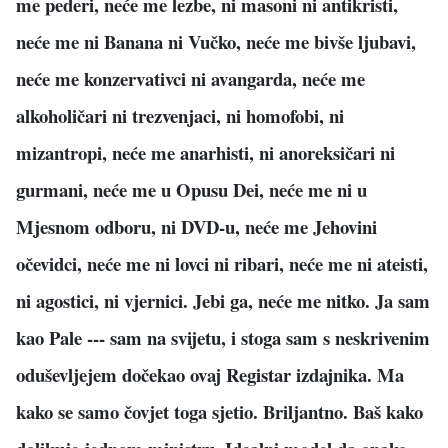
me pederi, neće me lezbe, ni masoni ni antikristi,
neće me ni Banana ni Vučko, neće me bivše ljubavi,
neće me konzervativci ni avangarda, neće me
alkoholičari ni trezvenjaci, ni homofobi, ni
mizantropi, neće me anarhisti, ni anoreksičari ni
gurmani, neće me u Opusu Dei, neće me ni u
Mjesnom odboru, ni DVD-u, neće me Jehovini
očevidci, neće me ni lovci ni ribari, neće me ni ateisti,
ni agostici, ni vjernici. Jebi ga, neće me nitko. Ja sam
kao Pale --- sam na svijetu, i stoga sam s neskrivenim
oduševljejem dočekao ovaj Registar izdajnika. Ma
kako se samo čovjet toga sjetio. Briljantno. Baš kako