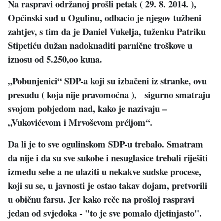
Na raspravi održanoj prošli petak ( 29. 8. 2014. ),
Općinski sud u Ogulinu, odbacio je njegov tužbeni
zahtjev, s tim da je Daniel Vukelja, tuženku Patriku
Stipetiću dužan nadoknaditi parnične troškove u
iznosu od 5.250,oo kuna.
„Pobunjenici“ SDP-a koji su izbačeni iz stranke, ovu
presudu ( koja nije pravomoćna ), sigurno smatraju
svojom pobjedom nad, kako je nazivaju –
„Vukovićevom i Mrvoševom prćijom“.
Da li je to sve ogulinskom SDP-u trebalo. Smatram
da nije i da su sve sukobe i nesuglasice trebali riješiti
između sebe a ne ulaziti u nekakve sudske procese,
koji su se, u javnosti je ostao takav dojam, pretvorili
u običnu farsu. Jer kako reče na prošloj raspravi
jedan od svjedoka - "to je sve pomalo djetinjasto".