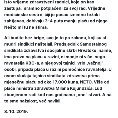
isto vrijeme zdravstveni radnici, koje on kao
zastupa, sramno potplaćeni za svoj rad. Vrijedne
medicinske sestre, čiji je posao iznimno težak i
zahtjevan, dobivaju 3-4 puta manju plaću od njega.
Nešto mi tu ne štima.
Ali budite bez brige, sve je to po zakonu, koji su si
mudri sindiklci naštelali. Predsjednik Samostalnog
sindikata zdravstva i socijalne skrbi Hrvatske, naime,
ima pravo na plaću u razini, ni manje ni više, nego
ravnatelja KBC-a, a njegovoj tajnici, vrlo „važnoj“
osobi, pripada plaća u razini pomoćnice ravnatelja. U
ovom slučaju tajnica sindikata zdravstva prima
mjesečnu plaću od oko 17.000 kuna. NETO. Više od
plaće ministra zdravstva Milana Kujundžića. Lud
zbunjenom radi kod nas godinama „one“ stvari. A na
to smo nažalost, već navikli.
8. 10. 2019.