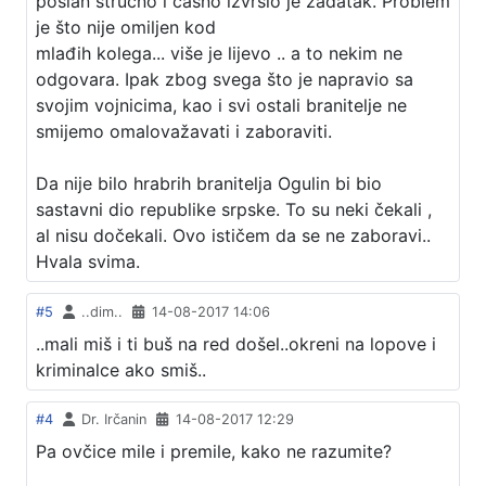
poslan stručno i časno izvršio je zadatak. Problem
je što nije omiljen kod
mlađih kolega... više je lijevo .. a to nekim ne
odgovara. Ipak zbog svega što je napravio sa
svojim vojnicima, kao i svi ostali branitelje ne
smijemo omalovažavati i zaboraviti.
Da nije bilo hrabrih branitelja Ogulin bi bio
sastavni dio republike srpske. To su neki čekali ,
al nisu dočekali. Ovo ističem da se ne zaboravi..
Hvala svima.
#5
..dim..
14-08-2017 14:06
..mali miš i ti buš na red došel..okreni na lopove i
kriminalce ako smiš..
#4
Dr. Irčanin
14-08-2017 12:29
Pa ovčice mile i premile, kako ne razumite?