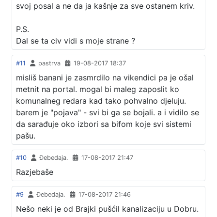
svoj posal a ne da ja kašnje za sve ostanem kriv.
P.S.
Dal se ta civ vidi s moje strane ?
#11
pastrva
19-08-2017 18:37
misliš banani je zasmrdilo na vikendici pa je ošal
metnit na portal. mogal bi maleg zaposlit ko
komunalneg redara kad tako pohvalno djeluju.
barem je "pojava" - svi bi ga se bojali. a i vidilo se
da sarađuje oko izbori sa bifom koje svi sistemi
pašu.
#10
Đebedaja.
17-08-2017 21:47
Razjebaše
#9
Đebedaja.
17-08-2017 21:46
Nešo neki je od Brajki pušćil kanalizaciju u Dobru.