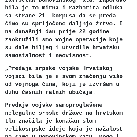
bila je to mirna i razborita odluka
sa strane 21. korpusa da se preda
čime su spriječene daljnje žrtve. I
na današnji dan prije 22 godine
zaokružili smo vojne operacije koje
su dale biljeg i utvrdile hrvatsku
samostalnost i neovisnost.
„Predaja srpske vojske Hrvatskoj
vojsci bila je u svom značenju više
od vojnoga čina, koji je izvršen u
duhu časnih ratnih običaja.
Predaja vojske samoproglašene
nelegalne srpske države na hrvtskom
tlu značila je konačan slom
velikosrpske ideje koja je nažalost,
ne samo u Domovinskom ratu, nego i