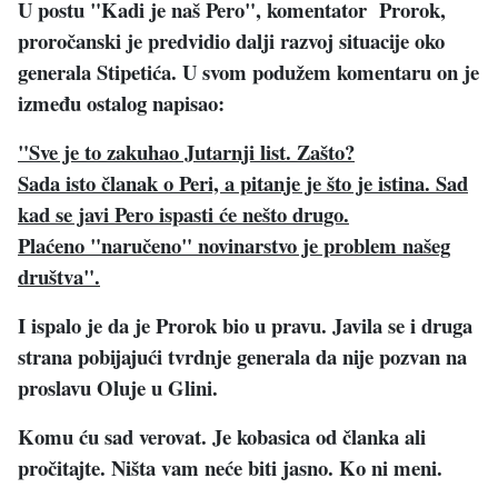
U postu "Kadi je naš Pero", komentator Prorok,
proročanski je predvidio dalji razvoj situacije oko
generala Stipetića. U svom podužem komentaru on je
između ostalog napisao:
"Sve je to zakuhao Jutarnji list. Zašto?
Sada isto članak o Peri, a pitanje je što je istina. Sad
kad se javi Pero ispasti će nešto drugo.
Plaćeno "naručeno" novinarstvo je problem našeg
društva".
I ispalo je da je Prorok bio u pravu. Javila se i druga
strana
pobijajući tvrdnje generala da nije pozvan na
proslavu Oluje u Glini.
Komu ću sad verovat. Je kobasica od članka ali
pročitajte. Ništa vam neće biti jasno. Ko ni meni.