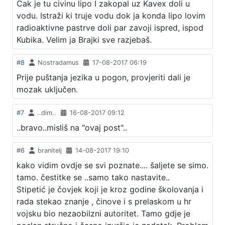
Cak je tu civinu lipo I zakopal uz Kavex doli u
vodu. Istraži ki truje vodu dok ja konda lipo lovim
radioaktivne pastrve doli par zavoji ispred, ispod
Kubika. Velim ja Brajki sve razjebaš.
#8
Nostradamus
17-08-2017 06:19
Prije puštanja jezika u pogon, provjeriti dali je
mozak uključen.
#7
..dim..
16-08-2017 09:12
..bravo..misliš na "ovaj post"..
#6
branitelj
14-08-2017 19:10
kako vidim ovdje se svi poznate.... šaljete se simo.
tamo. čestitke se ..samo tako nastavite..
Stipetić je čovjek koji je kroz godine školovanja i
rada stekao znanje , činove i s prelaskom u hr
vojsku bio nezaobilzni autoritet. Tamo gdje je