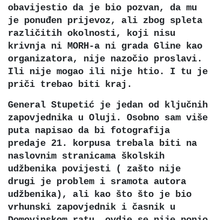
obavijestio da je bio pozvan, da mu
je ponuđen prijevoz, ali zbog spleta
različitih okolnosti, koji nisu
krivnja ni MORH-a ni grada Gline kao
organizatora, nije nazočio proslavi.
Ili nije mogao ili nije htio. I tu je
priči trebao biti kraj.
General Stupetić je jedan od ključnih
zapovjednika u Oluji. Osobno sam više
puta napisao da bi fotografija
predaje 21. korpusa trebala biti na
naslovnim stranicama školskih
udžbenika povijesti ( zašto nije
drugi je problem i sramota autora
udžbenika), ali kao što što je bio
vrhunski zapovjednik i časnik u
Domovinskom ratu, ovdje se nije ponio