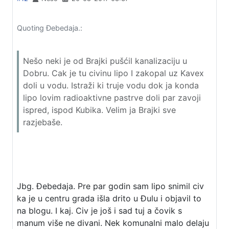
Quoting Đebedaja.:
Nešo neki je od Brajki pušćil kanalizaciju u
Dobru. Cak je tu civinu lipo I zakopal uz Kavex
doli u vodu. Istraži ki truje vodu dok ja konda
lipo lovim radioaktivne pastrve doli par zavoji
ispred, ispod Kubika. Velim ja Brajki sve
razjebaše.
Jbg. Đebedaja. Pre par godin sam lipo snimil civ
ka je u centru grada išla drito u Đulu i objavil to
na blogu. I kaj. Civ je još i sad tuj a čovik s
manum više ne divani. Nek komunalni malo delaju