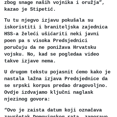
zbog snage naših vojnika i oružja”,
kazao je Stipetić.
Tu tu njegvo izjavu pokušala su
iskoristiti i braniteljska zajednica
HSS-a želeći ušićariti neki javni
poen pa s visoka Predsjednici
poručuju da ne ponižava Hrvatsku
vojsku. No, kad se pogledaa video
takve izjave nema.
U drugom tekstu pojasnit ćemo kako je
nastala lažna izjava Predsjednice da
se srpski korpus predao dragovoljno.
Ovdje izdvajamo ključni naglask
njezinog govora:
“Ovo je zaista datum koji označava
završetak Domovinskog rata, zaporavo