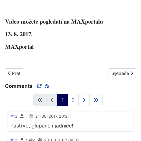
Video možete pogledati na MAXportalu
13. 8. 2017.
MAXportal
Prethodni članak: VRIJEME AMBROZIJE
Sljedeći član
Pret
Sljedeće
Comments
1
2
#13
.
21-08-2017 20:21
Pastrvo, glupane i jadniče!
#12
Nešo
20-08-2017 08:37