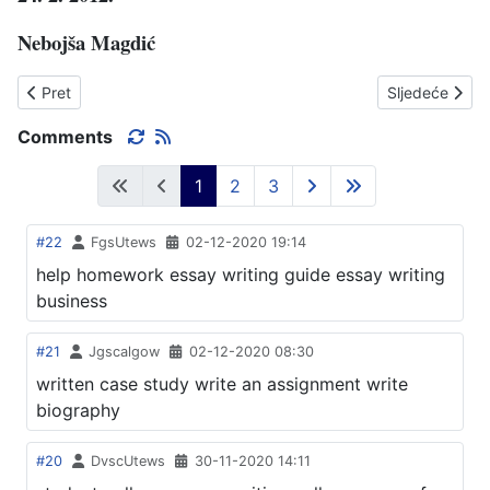
Nebojša Magdić
Prethodni članak: USPJEH MLADOGA OGULINCA
Sljedeći članak
Pret
Sljedeće
Comments
1
2
3
#22
FgsUtews
02-12-2020 19:14
help homework essay writing guide essay writing
business
#21
Jgscalgow
02-12-2020 08:30
written case study write an assignment write
biography
#20
DvscUtews
30-11-2020 14:11