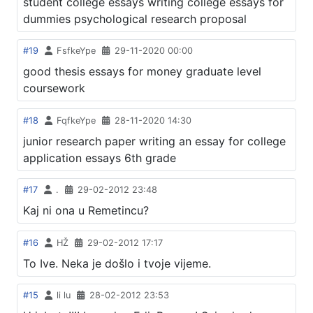
student college essays writing college essays for
dummies psychological research proposal
#19
FsfkeYpe
29-11-2020 00:00
good thesis essays for money graduate level
coursework
#18
FqfkeYpe
28-11-2020 14:30
junior research paper writing an essay for college
application essays 6th grade
#17
.
29-02-2012 23:48
Kaj ni ona u Remetincu?
#16
HŽ
29-02-2012 17:17
To Ive. Neka je došlo i tvoje vijeme.
#15
li lu
28-02-2012 23:53