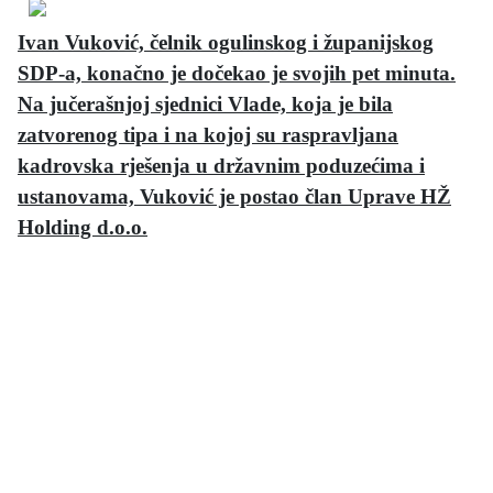
Ivan Vuković, čelnik ogulinskog i županijskog
SDP-a, konačno je dočekao je svojih pet minuta.
Na jučerašnjoj sjednici Vlade, koja je bila
zatvorenog tipa i na kojoj su raspravljana
kadrovska rješenja u državnim poduzećima i
ustanovama, Vuković je postao član Uprave HŽ
Holding d.o.o.