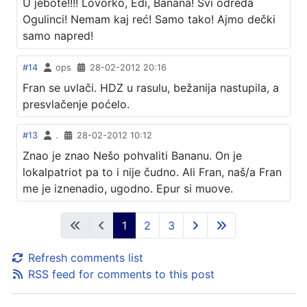
U jebote!!!! Lovorko, Edi, Banana! Svi odreda
Ogulinci! Nemam kaj reć! Samo tako! Ajmo dečki
samo napred!
#14
ops
28-02-2012 20:16
Fran se uvlači. HDZ u rasulu, bežanija nastupila, a
presvlačenje poćelo.
#13
.
28-02-2012 10:12
Znao je znao Nešo pohvaliti Bananu. On je
lokalpatriot pa to i nije čudno. Ali Fran, naš/a Fran
me je iznenadio, ugodno. Epur si muove.
1
2
3
Refresh comments list
RSS feed for comments to this post