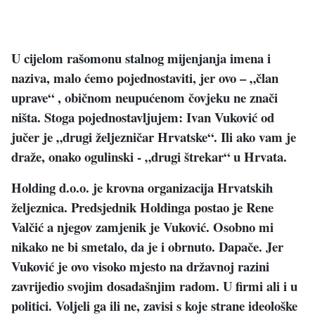
U cijelom rašomonu stalnog mijenjanja imena i
naziva, malo ćemo pojednostaviti, jer ovo – „član
uprave“ , običnom neupućenom čovjeku ne znači
ništa. Stoga pojednostavljujem: Ivan Vuković od
jučer je „drugi željezničar Hrvatske“. Ili ako vam je
draže, onako ogulinski - „drugi štrekar“ u Hrvata.
Holding d.o.o. je krovna organizacija Hrvatskih
željeznica. Predsjednik Holdinga postao je Rene
Valčić a njegov zamjenik je Vuković. Osobno mi
nikako ne bi smetalo, da je i obrnuto. Dapače. Jer
Vuković je ovo visoko mjesto na državnoj razini
zavrijedio svojim dosadašnjim radom. U firmi ali i u
politici. Voljeli ga ili ne, zavisi s koje strane ideološke