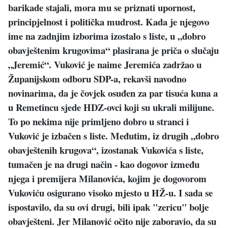
barikade stajali, mora mu se priznati upornost,
principjelnost i politička mudrost. Kada je njegovo
ime na zadnjim izborima izostalo s liste, u „dobro
obavještenim krugovima“ plasirana je priča o slučaju
„Jeremić“. Vuković je naime Jeremića zadržao u
Županijskom odboru SDP-a, rekavši navodno
novinarima, da je čovjek osuđen za par tisuća kuna a
u Remetincu sjede HDZ-ovci koji su ukrali milijune.
To po nekima nije primljeno dobro u stranci i
Vuković je izbačen s liste. Međutim, iz drugih „dobro
obavještenih krugova“, izostanak Vukovića s liste,
tumačen je na drugi način - kao dogovor između
njega i premijera Milanovića, kojim je dogovorom
Vukoviću osigurano visoko mjesto u HŽ-u. I sada se
ispostavilo, da su ovi drugi, bili ipak "zericu" bolje
obavješteni. Jer Milanović očito nije zaboravio, da su