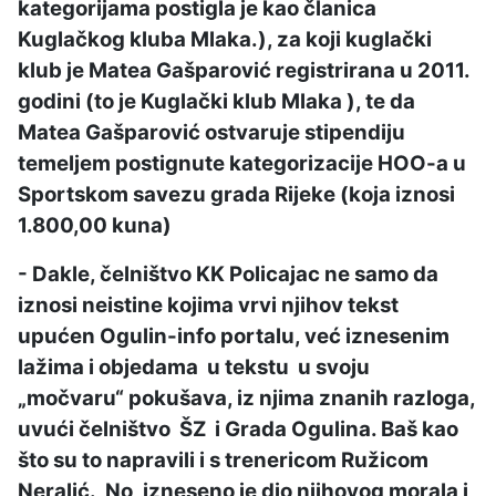
kategorijama postigla je kao članica
Kuglačkog kluba Mlaka.), za koji kuglački
klub je Matea Gašparović registrirana u 2011.
godini (to je Kuglački klub Mlaka ), te da
Matea Gašparović ostvaruje stipendiju
temeljem postignute kategorizacije HOO-a u
Sportskom savezu grada Rijeke (koja iznosi
1.800,00 kuna)
- Dakle, čelništvo KK Policajac ne samo da
iznosi neistine kojima vrvi njihov tekst
upućen Ogulin-info portalu, već iznesenim
lažima i objedama u tekstu u svoju
„močvaru“ pokušava, iz njima znanih razloga,
uvući čelništvo ŠZ i Grada Ogulina. Baš kao
što su to napravili i s trenericom Ružicom
Neralić. No, izneseno je dio njihovog morala i