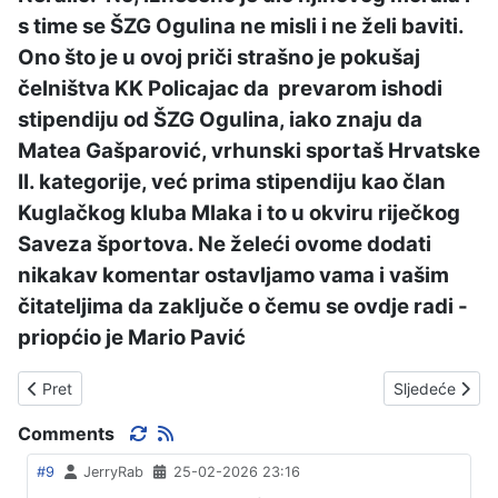
s time se ŠZG Ogulina ne misli i ne želi baviti.
Ono što je u ovoj priči strašno je pokušaj
čelništva KK Policajac da prevarom ishodi
stipendiju od ŠZG Ogulina, iako znaju da
Matea Gašparović, vrhunski sportaš Hrvatske
II. kategorije, već prima stipendiju kao član
Kuglačkog kluba Mlaka i to u okviru riječkog
Saveza športova. Ne želeći ovome dodati
nikakav komentar ostavljamo vama i vašim
čitateljima da zaključe o čemu se ovdje radi -
priopćio je Mario Pavić
Prethodni članak: OPET JOVO NANOVO
Sljedeći član
Pret
Sljedeće
Comments
#9
JerryRab
25-02-2026 23:16