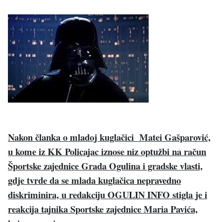
Nakon članka o mladoj kuglačici Matei Gašparović,
u kome iz KK Policajac iznose niz optužbi na račun
Športske zajednice Grada Ogulina i gradske vlasti,
gdje tvrde da se mlada kuglačica nepravedno
diskriminira, u redakciju OGULIN INFO stigla je i
reakcija tajnika Sportske zajednice Maria Pavića,