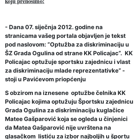
koju prenosimo:
- Dana 07. siječnja 2012. godine na
stranicama vašeg portala objavljen je tekst
pod naslovom: “Optužba za diskriminaciju u
ŠZ Grada Ogulina od strane KK Policajac“. KK
Policajac optužuje sportsku zajednicu i vlast
za diskriminaciju mlade reprezentativke“ -
stoji u Pavićevom priopćenju
S obzirom na iznesene optužbe čelnika KK
Policajac kojima optužuju Športsku zajednicu
Grada Ogulina za diskriminaciju kuglačice
Matee Gašparović koja se ogleda u činjenici
da Matea Gašparović nije uvrštena na
glasačkom listiću za izbor najboljih u športu