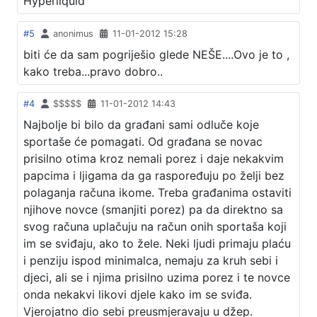
Hyperliquid
#5
anonimus
11-01-2012 15:28
biti će da sam pogriješio glede NEŠE....Ovo je to ,
kako treba...pravo dobro..
#4
$$$$$
11-01-2012 14:43
Najbolje bi bilo da građani sami odluče koje
sportaše će pomagati. Od građana se novac
prisilno otima kroz nemali porez i daje nekakvim
papcima i ljigama da ga raspoređuju po želji bez
polaganja računa ikome. Treba građanima ostaviti
njihove novce (smanjiti porez) pa da direktno sa
svog računa uplačuju na račun onih sportaša koji
im se sviđaju, ako to žele. Neki ljudi primaju plaću
i penziju ispod minimalca, nemaju za kruh sebi i
djeci, ali se i njima prisilno uzima porez i te novce
onda nekakvi likovi djele kako im se sviđa.
Vjerojatno dio sebi preusmjeravaju u džep.