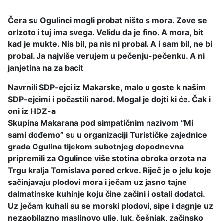
Čera su Ogulinci mogli probat ništo s mora. Zove se
orIzoto i tuj ima svega. Velidu da je fino. A mora, bit
kad je mukte. Nis bil, pa nis ni probal. A i sam bil, ne bi
probal. Ja najviše verujem u pečenju-pečenku. A ni
janjetina na za bacit
Navrnili SDP-ejci iz Makarske, malo u goste k našim
SDP-ejcimi i počastili narod. Mogal je dojti ki će. Čak i
oni iz HDZ-a
Skupina Makarana pod simpatičnim nazivom “Mi
sami dođemo” su u organizaciji Turističke zajednice
grada Ogulina tijekom subotnjeg dopodnevna
pripremili za Ogulince više stotina obroka orzota na
Trgu kralja Tomislava pored crkve. Riječ je o jelu koje
sačinjavaju plodovi mora i ječam uz jasno tajne
dalmatinske kuhinje koju čine začini i ostali dodatci.
Uz ječam kuhali su se morski plodovi, sipe i dagnje uz
nezaobilazno maslinovo ulje, luk, češnjak, začinsko