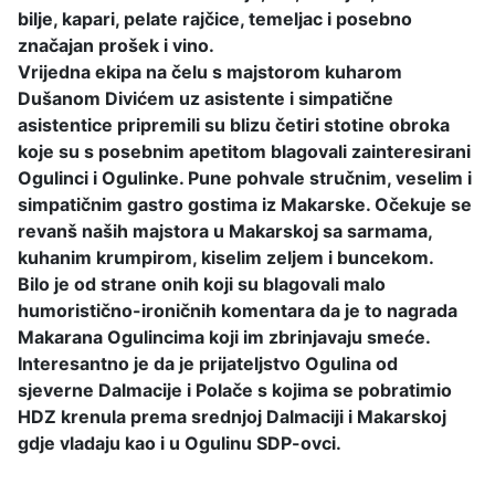
bilje, kapari, pelate rajčice, temeljac i posebno
značajan prošek i vino.
Vrijedna ekipa na čelu s majstorom kuharom
Dušanom Divićem uz asistente i simpatične
asistentice pripremili su blizu četiri stotine obroka
koje su s posebnim apetitom blagovali zainteresirani
Ogulinci i Ogulinke. Pune pohvale stručnim, veselim i
simpatičnim gastro gostima iz Makarske. Očekuje se
revanš naših majstora u Makarskoj sa sarmama,
kuhanim krumpirom, kiselim zeljem i buncekom.
Bilo je od strane onih koji su blagovali malo
humoristično-ironičnih komentara da je to nagrada
Makarana Ogulincima koji im zbrinjavaju smeće.
Interesantno je da je prijateljstvo Ogulina od
sjeverne Dalmacije i Polače s kojima se pobratimio
HDZ krenula prema srednjoj Dalmaciji i Makarskoj
gdje vladaju kao i u Ogulinu SDP-ovci.