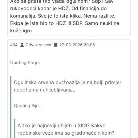
Ako se pitate tko vlada ogulinom? Sdp? Sav
rukovodeci kadar je HDZ. Od financija do
komunalija. Sve je to ista klika. Nema razlike.
Ekipa je ista bio to HDZ ili SDP. Samo neuki ne
kuže igru
#34
Odvoz smeca
27-03-2026 20:06
Quoting Poqo:
Ogulinska crvena buržoazija je najbolji primjer
nepotizma i uhljebljivanja..
Quoting Bijeli:
A tko je najnoviji uhljeb u SKG? Kakve
rodbinske veze ima sa gradonačelnikom?