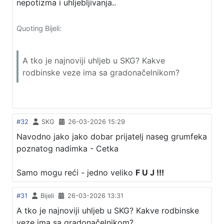
nepotizma i uhljebljivanja..
Quoting Bijeli:
A tko je najnoviji uhljeb u SKG? Kakve
rodbinske veze ima sa gradonačelnikom?
#32
SKG
26-03-2026 15:29
Navodno jako jako dobar prijatelj naseg grumfeka
poznatog nadimka - Cetka
Samo mogu reći - jedno veliko
F U J !!!
#31
Bijeli
26-03-2026 13:31
A tko je najnoviji uhljeb u SKG? Kakve rodbinske
veze ima sa gradonačelnikom?