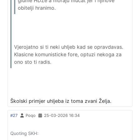
glume HDZe a moraju mucat jer i njihove
obitelji hranimo.
Vjerojatno si ti neki uhljeb kad se opravdavas.
Klasicne komunisticke fore, optuzi nekoga za
ono sto ti radis.
Školski primjer uhljeba iz toma zvani Želja.
#27
Poqo
25-03-2026 16:34
Quoting SKH: