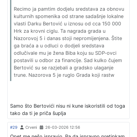
Recimo ja pamtim dodjelu sredstava za obnovu
kulturnih spomenika od strane sadašnje lokalne
vlasti Darku Bertović u iznosu od cca 150 000
Hrk za krovni ciglu. Ta nagrada grada u
Nazorovoj 5 i danas stoji nepromijenjena. Štite
ga braća a u odluci o dodjeli sredstava
odlučivale mu je žena Biba koju su SDP-ovci
postavili u odbor za financije. Sad kulko čujem
Bertović su se razjebali a gradsko ulaganje
trune. Nazorova 5 je ruglo Grada koji rastw
Samo što Bertovići nisu ni kune iskoristili od toga
tako da ti je priča šuplja
#29
Crveni
26-03-2026 12:56
Opet me nešo ispravio. Pa da ispravno pretipkam