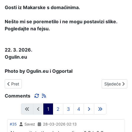
Gosti iz Makarske s domaćinima.
Nešto mi se poremetilo i ne mogu postavizi slike.
Pogledajte na fejsu.
22. 3. 2026.
Ogulin.eu
Photo by Ogulin.eu i Ogportal
Prethodni članak: ISTAKNUTI KUĆNE BROJEVE
Sljedeći čla
Pret
Sljedeće
Comments
1
2
3
4
#35
Savez
28-03-2026 02:13