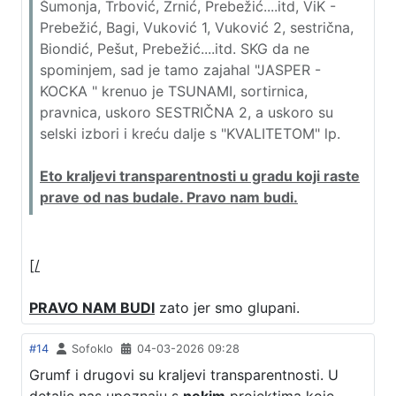
Šumonja, Trbović, Zrnić, Prebežić....itd, ViK -
Prebežić, Bagi, Vuković 1, Vuković 2, sestrična,
Biondić, Pešut, Prebežić....itd. SKG da ne
spominjem, sad je tamo zajahal "JASPER -
KOCKA " krenuo je TSUNAMI, sortirnica,
pravnica, uskoro SESTRIČNA 2, a uskoro su
selski izbori i kreću dalje s "KVALITETOM" lp.
Eto kraljevi transparentnosti u gradu koji raste
prave od nas budale. Pravo nam budi.
[/
PRAVO NAM BUDI
zato jer smo glupani.
#14
Sofoklo
04-03-2026 09:28
Grumf i drugovi su kraljevi transparentnosti. U
detalje nas upoznaju s
nekim
projektima koje