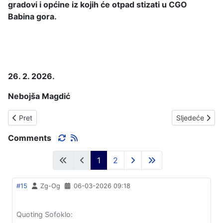
gradovi i općine iz kojih će otpad stizati u CGO
Babina gora.
26. 2. 2026.
Nebojša Magdić
Prethodni članak: NA DANAŠNJI DAN, 2018. GODINE, DOSTIGN
Sljedeći član
Pret
Sljedeće
Comments
1
2
#15
Zg-Og
06-03-2026 09:18
Quoting Sofoklo: