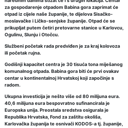
narednim danima stizat će i s drugih lokacija. Centar
za gospodarenje otpadom Babina gora zaprimat će
otpad iz cijele naše županije, te dijelova Sisačko-
moslavačke i Ličko-senjske županije. Otpad će se
prikupljat putem četiri pretovarne stanice u Karlovcu,
Ogulinu, Slunju i Otočcu.
Službeni početak rada predviđen je za kraj kolovoza
ili početak rujna.
Godišnji kapacitet centra je 30 tisuća tona miješanog
komunalnog otpada. Babina gora biti će prvi ovakav
centar u kontinentalnoj Hrvatskoj koji započinje s
radom.
Ukupna investicija je nešto više od 80 milijuna eura.
40,6 milijuna eura bespovratno sufinancirala je
Europska unija. Preostala sredstva osigurala je
Republika Hrvatska, Fond za zaštitu okoliša,
Karlovačka županija te osnivači KODOS-a tj. županije,