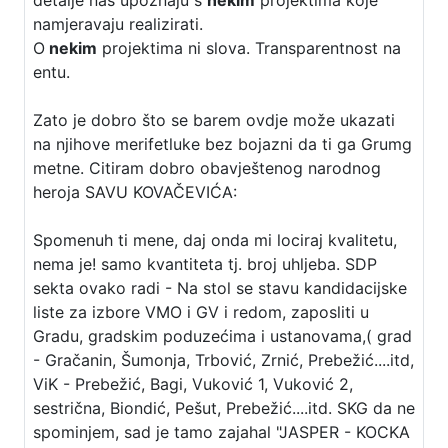
namjeravaju realizirati.
O
nekim
projektima ni slova. Transparentnost na
entu.
Zato je dobro što se barem ovdje može ukazati
na njihove merifetluke bez bojazni da ti ga Grumg
metne. Citiram dobro obavještenog narodnog
heroja SAVU KOVAČEVIĆA:
Spomenuh ti mene, daj onda mi lociraj kvalitetu,
nema je! samo kvantiteta tj. broj uhljeba. SDP
sekta ovako radi - Na stol se stavu kandidacijske
liste za izbore VMO i GV i redom, zaposliti u
Gradu, gradskim poduzećima i ustanovama,( grad
- Gračanin, Šumonja, Trbović, Zrnić, Prebežić....itd,
ViK - Prebežić, Bagi, Vuković 1, Vuković 2,
sestrična, Biondić, Pešut, Prebežić....itd. SKG da ne
spominjem, sad je tamo zajahal "JASPER - KOCKA