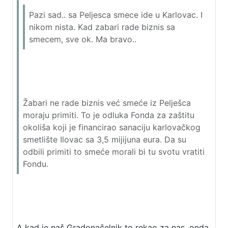
Pazi sad.. sa Peljesca smece ide u Karlovac. I
nikom nista. Kad zabari rade biznis sa
smecem, sve ok. Ma bravo..
Žabari ne rade biznis već smeće iz Pelješca
moraju primiti. To je odluka Fonda za zaštitu
okoliša koji je financirao sanaciju karlovačkog
smetlište Ilovac sa 3,5 mijijuna eura. Da su
odbili primiti to smeće morali bi tu svotu vratiti
Fondu.
A kad je naš Gradonačelnik to rekao za nas, onda