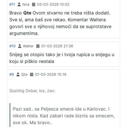
#11
Noa
03-03-2026 10:02
Bravo
Qte
Ovom stvarno ne treba ništa dodati.
Sve si, ama baš sve rekao. Komentar Waltera
govori sve o njihovoj nemoći da se suprotstave
argumentima.
#10
Walter
01-03-2026 21:36
Snijeg se otopio tako je i tvoja rupica u snijegu u
koju si piškio nestala
#9
Qte
01-03-2026 15:19
Quoting Dobar, los, zao:
Pazi sad.. sa Peljesca smece ide u Karlovac. I
nikom nista. Kad zabari rade biznis sa smecem,
sve ok. Ma bravo..