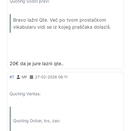
Quoting Sodol pravi:
Bravo lažni Qte. Već po tvom prostačkom
vikabularu vidi se iz kojeg praščaka dolaziš.
20€ da je jure lazni qte..
#7
MP
27-02-2026 06:11
Quoting Veritas:
Quoting Dobar, los, zao: