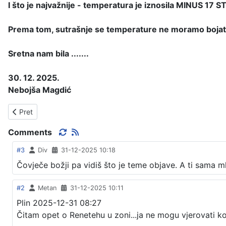
I što je najvažnije - temperatura je iznosila MINUS 17 ST
Prema tom, sutrašnje se temperature ne moramo bojati.
Sretna nam bila .......
30. 12. 2025.
Nebojša Magdić
Prethodni članak: SRETNA NOVA 2026.
Pret
Comments
#3
Div
31-12-2025 10:18
Čovječe božji pa vidiš što je teme objave. A ti sama m
#2
Metan
31-12-2025 10:11
Plin 2025-12-31 08:27
Čitam opet o Renetehu u zoni...ja ne mogu vjerovati ko 