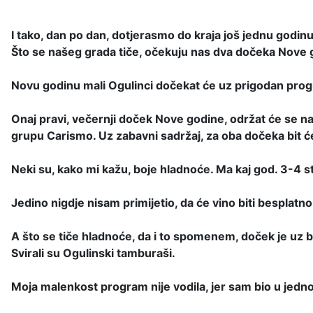
I tako, dan po dan, dotjerasmo do kraja još jednu godinu. I
Što se našeg grada tiče, očekuju nas dva dočeka Nove godi
Novu
godinu mali Ogulinci dočekat će uz prigodan prog
Onaj pravi, večernji doček Nove godine, održat će se n
grupu Carismo. Uz zabavni sadržaj, za oba dočeka bit ć
Neki su, kako mi kažu, boje hladnoće. Ma kaj god. 3-4 st
Jedino nigdje nisam primijetio, da će vino biti besplatn
A što se tiče hladnoće, da i to spomenem, doček je uz b
Svirali su Ogulinski tamburaši.
Moja malenkost program nije vodila, jer sam bio u je