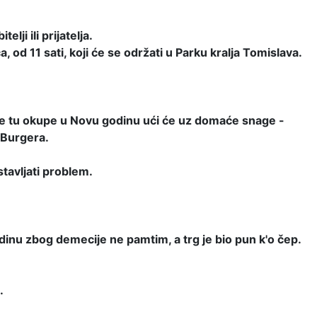
lji ili prijatelja.
 od 11 sati, koji će se održati u Parku kralja Tomislava.
i se tu okupe u Novu godinu ući će uz domaće snage -
 Burgera.
stavljati problem.
dinu zbog demecije ne pamtim, a trg je bio pun k'o čep.
.