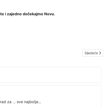
ite i zajedno dočekajmo Novu.
Sljedeći čla
Sljedeće
 za ... sve najbolje...