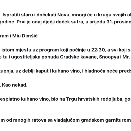
spratiti staru i dočekati Novu, mnogi će u krugu svojih obite
ne. Prvi je onaj dječji doček sutra, u srijedu 31. prosinca,
ram i Miu Dimšić.
a istom mjestu uz program koji počinje u 22:30, a svi koj
e tu i ugostiteljska ponuda Gradske kavane, Snoopya i Mr.
upnja, uz deblji kaput i kuhano vino, i hladnoća neće pred
o. Kao nekad.
esplatno kuhano vino, bio na Trgu hrvatskih rodoljuba, go
dnom od mnogih ratova sa vladajućom gradskom garniturom