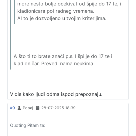
more nesto bolje ocekivat od špije do 17 te, i
kladionicara pol radneg vremena.
Al to je dozvoljeno u tvojim kriterijima.
A što ti to brate znači p.s. I špilje do 17 te i
kladioničar. Prevedi nama neukima.
Vidis kako ljudi odma ispod prepoznaju.
#9
Popaj
28-07-2025 18:39
Quoting Pitam te: