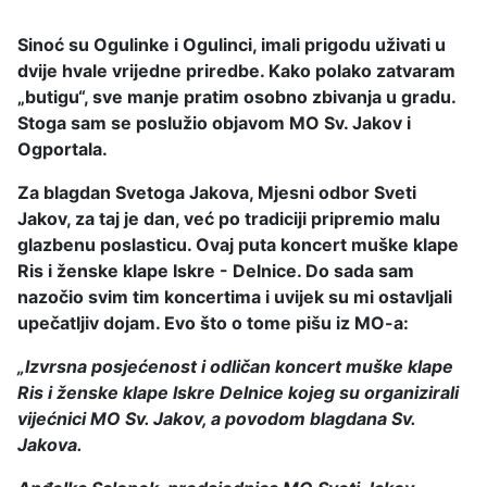
Sinoć su Ogulinke i Ogulinci, imali prigodu uživati u
dvije hvale vrijedne priredbe. Kako polako zatvaram
„butigu“, sve manje pratim osobno zbivanja u gradu.
Stoga sam se poslužio objavom MO Sv. Jakov i
Ogportala.
Za blagdan Svetoga Jakova, Mjesni odbor Sveti
Jakov, za taj je dan, već po tradiciji pripremio malu
glazbenu poslasticu. Ovaj puta koncert muške klape
Ris i ženske klape Iskre - Delnice. Do sada sam
nazočio svim tim koncertima i uvijek su mi ostavljali
upečatljiv dojam. Evo što o tome pišu iz MO-a:
„Izvrsna posjećenost i odličan koncert muške klape
Ris i ženske klape Iskre Delnice kojeg su organizirali
vijećnici MO Sv. Jakov, a povodom blagdana Sv.
Jakova.