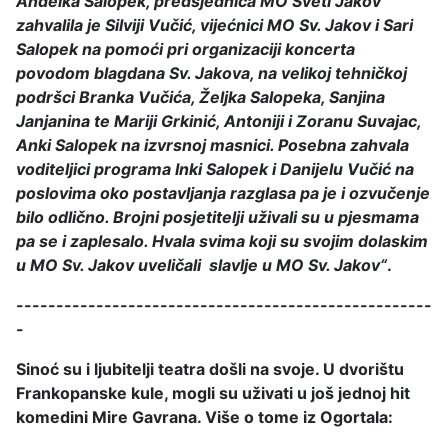
Anđelka Salopek, predsjednica MO Sveti Jakov
zahvalila je Silviji Vučić, vijećnici MO Sv. Jakov i Sari
Salopek na pomoći pri organizaciji koncerta
povodom blagdana Sv. Jakova, na velikoj tehničkoj
podršci Branka Vučića, Željka Salopeka, Sanjina
Janjanina te Mariji Grkinić, Antoniji i Zoranu Suvajac,
Anki Salopek na izvrsnoj masnici
.
Posebna zahvala
voditeljici programa Inki Salopek i Danijelu Vučić na
poslovima oko postavljanja razglasa pa je i ozvučenje
bilo odlično
.
Brojni posjetitelji u
ž
ivali su u pjesmama
pa se i zaplesalo
.
Hvala svima koji su svojim dolaskim
u MO Sv. Jakov uveličali slavlje u MO Sv. Jakov“
.
----------------------------------------------------
-
Sino
ć su i ljubitelji teatra došli na svoje. U dvorištu
Frankopanske kule, mogli su uživati u još jednoj hit
komedini Mire Gavrana. Više o tome iz Ogortala: