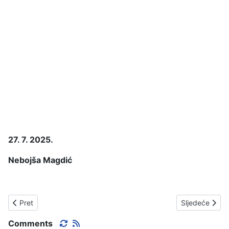
27. 7. 2025.
Nebojša Magdić
Prethodni članak: NA DANAŠNJI DAN 1999. GODINE, POSJETI
Sljedeći čla
Pret
Sljedeće
Comments