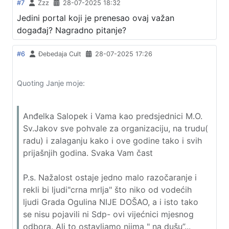
#7
Zzz
28-07-2025 18:32
Jedini portal koji je prenesao ovaj važan
događaj? Nagradno pitanje?
#6
Đebedaja Cult
28-07-2025 17:26
Quoting Janje moje:
Anđelka Salopek i Vama kao predsjednici M.O.
Sv.Jakov sve pohvale za organizaciju, na trudu(
radu) i zalaganju kako i ove godine tako i svih
prijašnjih godina. Svaka Vam čast
P.s. Nažalost ostaje jedno malo razočaranje i
rekli bi ljudi"crna mrlja" što niko od vodećih
ljudi Grada Ogulina NIJE DOŠAO, a i isto tako
se nisu pojavili ni Sdp- ovi vijećnici mjesnog
odbora. Ali to ostavljamo njima " na dušu”...