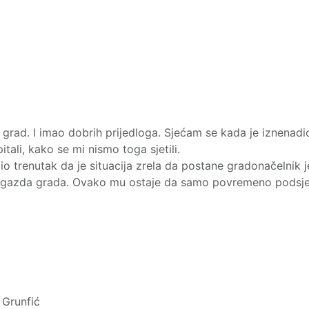
 grad. I imao dobrih prijedloga. Sjećam se kada je iznenad
tali, kako se mi nismo toga sjetili.
io trenutak da je situacija zrela da postane gradonačelnik j
io gazda grada. Ovako mu ostaje da samo povremeno podsjet
 Grunfić