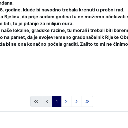
rađana.
. godine. Iduće bi navodno trebala krenuti u probni rad.
ta Bjelinu, da prije sedam godina tu ne možemo očekivati rj
biti, to je pitanje za milijun eura.
še lokalne, gradske razine, tu morali i trebali biti barem m
pao na pamet, da je svojevremeno gradonačelnik Rijeke Ob
da bi se ona konačno počela graditi. Zašto to mi ne činimo
1
2