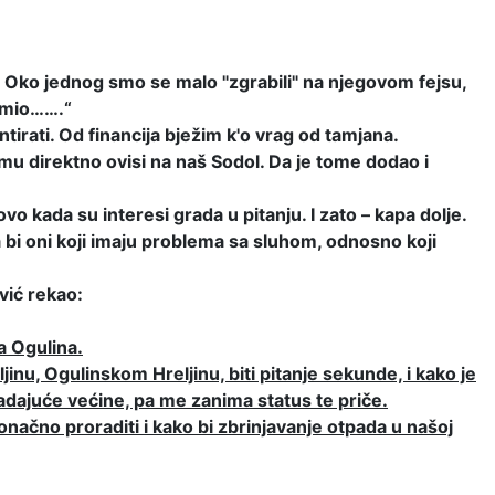
e. Oko jednog smo se malo "zgrabili" na njegovom fejsu,
 mio…….“
tirati. Od financija bježim k'o vrag od
tamjana.
mu direktno ovisi na naš Sodol. Da je tome dodao i
o kada su interesi grada u pitanju. I zato – kapa dolje.
Da bi oni koji imaju problema sa sluhom, odnosno koji
vić rekao:
a Ogulina.
inu, Ogulinskom Hreljinu, biti pitanje sekunde, i kako je
 vladajuće većine, pa me zanima status te priče.
ačno proraditi i kako bi zbrinjavanje otpada u našoj