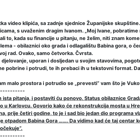
tka video klipića, sa zadnje sjednice Županijske skupštin
đicama, s uvaženim dragim Ivanom. „Moj Ivane, pobratime
to, kada su financije u pitanju, ne želim, niti znam komen
ma - obilaznici oko grada i odlagalištu Babina gora, o če
tvoj rad. Ovako, samo četvorka. Čvrsta.
 djelovanje, uporan i dosljedan u svojim stavovima, pogotov
ne pobrine i potrudi, te ih prebaci ih u tekstovni format. 
m malo prostora i potrudio se „prevesti“ vam što je Vuko
----------
sta pitanja, i postaviti ću ponovo. Status obilaznice Grad
io u Karlovcu. Govorio kako će rekonstrukcija mosta u Hrelj
ina, prije četiri godine, to je i sad bio jedan dio programa
 otpadom Babina Gora ……. Da vidimo kad će taj centar kon
 očekuje“.
----------