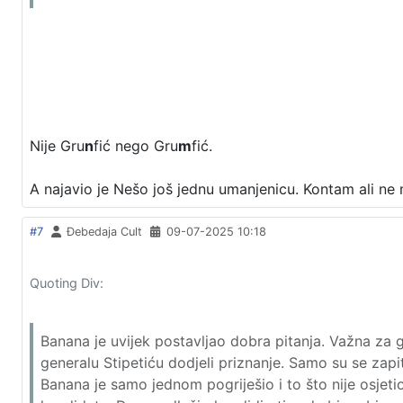
Nije Gru
n
fić nego Gru
m
fić.
A najavio je Nešo još jednu umanjenicu. Kontam ali ne
#7
Đebedaja Cult
09-07-2025 10:18
Quoting Div:
Banana je uvijek postavljao dobra pitanja. Važna za 
generalu Stipetiću dodjeli priznanje. Samo su se zapita
Banana je samo jednom pogriješio i to što nije osjetio