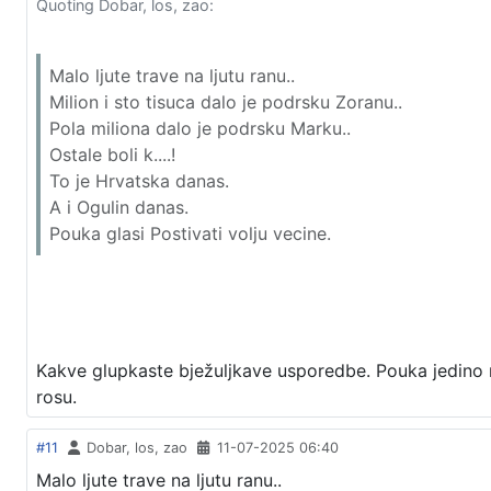
Quoting Dobar, los, zao:
Malo ljute trave na ljutu ranu..
Milion i sto tisuca dalo je podrsku Zoranu..
Pola miliona dalo je podrsku Marku..
Ostale boli k....!
To je Hrvatska danas.
A i Ogulin danas.
Pouka glasi Postivati volju vecine.
Kakve glupkaste bježuljkave usporedbe. Pouka jedino m
rosu.
#11
Dobar, los, zao
11-07-2025 06:40
Malo ljute trave na ljutu ranu..