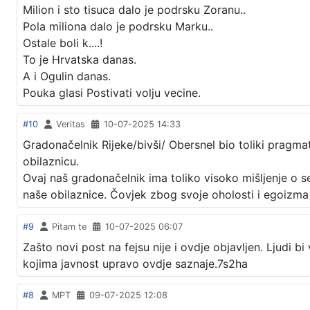
Milion i sto tisuca dalo je podrsku Zoranu..
Pola miliona dalo je podrsku Marku..
Ostale boli k....!
To je Hrvatska danas.
A i Ogulin danas.
Pouka glasi Postivati volju vecine.
#10
Veritas
10-07-2025 14:33
Gradonačelnik Rijeke/bivši/ Obersnel bio toliki pragmatik
obilaznicu.
Ovaj naš gradonačelnik ima toliko visoko mišljenje o s
naše obilaznice. Čovjek zbog svoje oholosti i egoizma s
#9
Pitam te
10-07-2025 06:07
Zašto novi post na fejsu nije i ovdje objavljen. Ljudi b
kojima javnost upravo ovdje saznaje.7s2ha
#8
MPT
09-07-2025 12:08