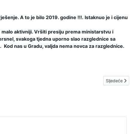
ešenje. A to je bilo 2019. godine !!!.
Istaknuo je i cijenu
alo aktivniji. Vršiti presiju prema ministarstvu i
ersnel, svakoga tjedna uporno slao razglednice sa
. K
od nas u Gradu, valjda nema novca za razglednice.
Sljedeći čl
Sljedeće