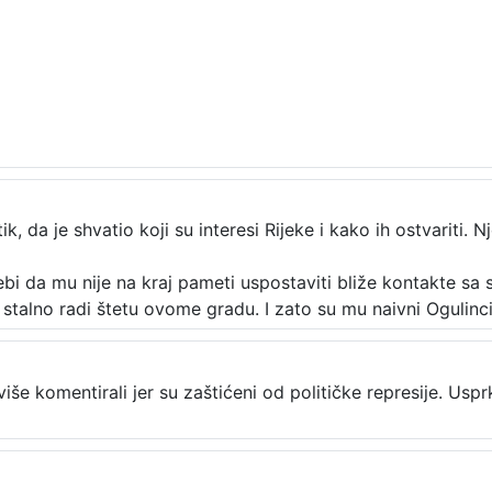
, da je shvatio koji su interesi Rijeke i kako ih ostvariti. 
ebi da mu nije na kraj pameti uspostaviti bliže kontakte sa 
talno radi štetu ovome gradu. I zato su mu naivni Ogulinci 
i više komentirali jer su zaštićeni od političke represije. U