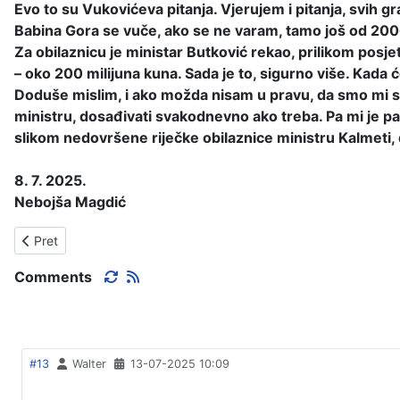
Evo to su Vukovićeva pitanja. Vjerujem i pitanja, svih g
Babina Gora se vuče, ako se ne varam, tamo još od 2006
Za obilaznicu je ministar Butković rekao, prilikom posje
– oko 200 milijuna kuna. Sada je to, sigurno više. Kada će 
Doduše mislim, i ako možda nisam u pravu, da smo mi s na
ministru, dosađivati svakodnevno ako treba. Pa mi je 
slikom nedovršene riječke obilaznice ministru Kalmeti, 
8. 7. 2025.
Nebojša Magdić
Prethodni članak: RADOVI U GRADU.
Pret
Comments
#13
Walter
13-07-2025 10:09