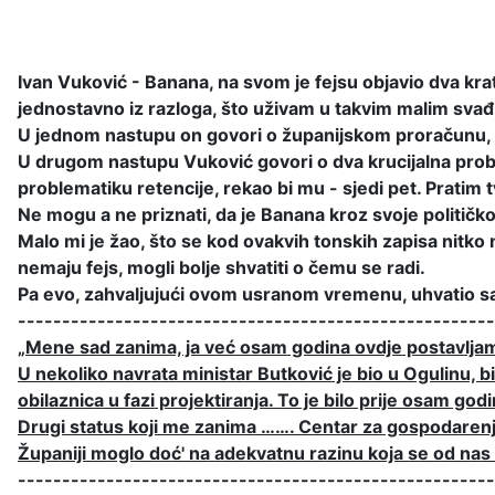
Ivan Vuković - Banana, na svom je fejsu objavio dva kra
jednostavno iz razloga, što uživam u takvim malim sva
U jednom nastupu on govori o županijskom proračunu, ali 
U drugom nastupu Vuković govori o dva krucijalna proble
problematiku retencije, rekao bi mu - sjedi pet. Pratim 
Ne mogu a ne priznati, da je Banana kroz svoje političko
Malo mi je žao, što se kod ovakvih tonskih zapisa nitko 
nemaju fejs, mogli bolje shvatiti o čemu se radi.
Pa evo, zahvaljujući ovom usranom vremenu, uhvatio sa
------------------------------------------------------
„Mene sad zanima, ja već osam godina ovdje postavljam i
U nekoliko navrata ministar Butković je bio u Ogulinu, b
obilaznica u fazi projektiranja. To je bilo prije osam god
Drugi status koji me zanima ……. Centar za gospodarenje
Županiji moglo doć' na adekvatnu razinu koja se od nas
------------------------------------------------------