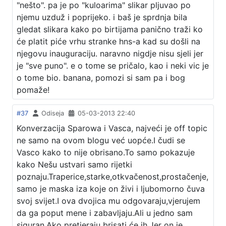
"nešto". pa je po "kuloarima" slikar pljuvao po
njemu uzduž i poprijeko. i baš je sprdnja bila
gledat slikara kako po birtijama panično traži ko
će platit piće vrhu stranke hns-a kad su došli na
njegovu inauguraciju. naravno nigdje nisu sjeli jer
je "sve puno". e o tome se pričalo, kao i neki vic je
o tome bio. banana, pomozi si sam pa i bog
pomaže!
#37
Odiseja
05-03-2013 22:40
Konverzacija Sparowa i Vasca, najveći je off topic
ne samo na ovom blogu već uopće.I čudi se
Vasco kako to nije obrisano.To samo pokazuje
kako Nešu ustvari samo rijetki
poznaju.Traperice,starke,otkvačenost,prostačenje,
samo je maska iza koje on živi i ljubomorno čuva
svoj svijet.I ova dvojica mu odgovaraju,vjerujem
da ga poput mene i zabavljaju.Ali u jedno sam
siguran.Ako pretjeraju brisati će ih.Jer on je