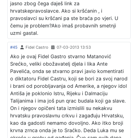
jasno zbog čega daješ link za
hrvatskepravoslavce. Ako si kršćanin , i
pravoslavci su kršćani pa ste braća po vjeri. U
čemu je problem?Ako imaš probavnih smetnji
uzmi gastal.
#45
Fidel Castro
07-03-2013 13:53
Ako je ovaj Fidel Gastro stvarno Matanović
Srećko, veliki obožavatelj djela i lika Ante
Pavelića, onda se stvarno pravi javio komentirati
o diktatoru Fidel Castru, koji se bori za svoj narod
i brani od porobljavanja od Amerike, a njegov idol
Antiša je poklonio Istru, Rijeku i Dalmaciju
Talijanima i ima još pun qrac budala koji ga slave.
On i njegov opičeni tata izmislili su nekakvu
hrvatsku pravoslavnu crkvu i zagađuju Hrvatsku,
kao da gadosti nemamo dovoljno. Ako itko broji
krvna zrnca onda je to Sraćko. Deda Luka mu se
okreće u grobu od gađenja. Čuo sam ovih dana