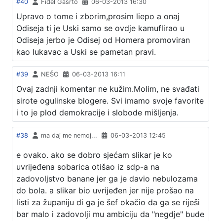
#40
Fidel Gasrto
06-03-2013 16:30
Upravo o tome i zborim,prosim liepo a onaj
Odiseja ti je Uski samo se ovdje kamuflirao u
Odiseja jerbo je Odisej od Homera promoviran
kao lukavac a Uski se pametan pravi.
#39
NEŠO
06-03-2013 16:11
Ovaj zadnji komentar ne kužim.Molim, ne svađati
sirote ogulinske blogere. Svi imamo svoje favorite
i to je plod demokracije i slobode mišljenja.
#38
ma daj me nemoj...
06-03-2013 12:45
e ovako. ako se dobro sjećam slikar je ko
uvrijeđena sobarica otišao iz sdp-a na
zadovoljstvo banane jer ga je davio nebulozama
do bola. a slikar bio uvrijeđen jer nije prošao na
listi za županiju di ga je šef okačio da ga se riješi
bar malo i zadovolji mu ambiciju da "negdje" bude