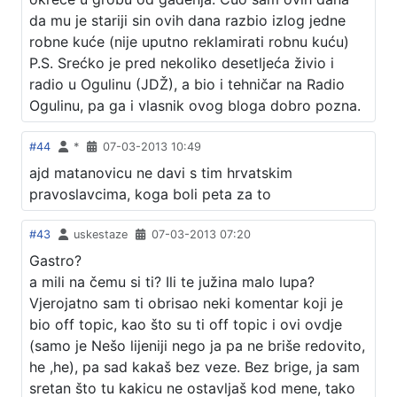
da mu je stariji sin ovih dana razbio izlog jedne
robne kuće (nije uputno reklamirati robnu kuću)
P.S. Srećko je pred nekoliko desetljeća živio i
radio u Ogulinu (JDŽ), a bio i tehničar na Radio
Ogulinu, pa ga i vlasnik ovog bloga dobro pozna.
#44
*
07-03-2013 10:49
ajd matanovicu ne davi s tim hrvatskim
pravoslavcima, koga boli peta za to
#43
uskestaze
07-03-2013 07:20
Gastro?
a mili na čemu si ti? Ili te južina malo lupa?
Vjerojatno sam ti obrisao neki komentar koji je
bio off topic, kao što su ti off topic i ovi ovdje
(samo je Nešo lijeniji nego ja pa ne briše redovito,
he ,he), pa sad kakaš bez veze. Bez brige, ja sam
sretan što tu kakicu ne ostavljaš kod mene, tako