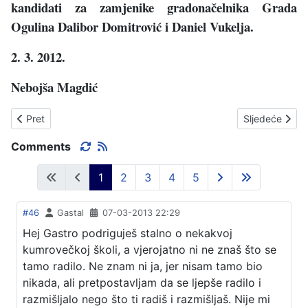
kandidati za zamjenike gradonačelnika Grada
Ogulina Dalibor Domitrović i Daniel Vukelja.
2. 3. 2012.
Nebojša Magdić
Prethodni članak: SDP - EUROPSKI FONDOVI
Sljedeći član
Pret
Sljedeće
Comments
1
2
3
4
5
#46
Gastal
07-03-2013 22:29
Hej Gastro podriguješ stalno o nekakvoj
kumrovečkoj školi, a vjerojatno ni ne znaš što se
tamo radilo. Ne znam ni ja, jer nisam tamo bio
nikada, ali pretpostavljam da se ljepše radilo i
razmišljalo nego što ti radiš i razmišljaš. Nije mi