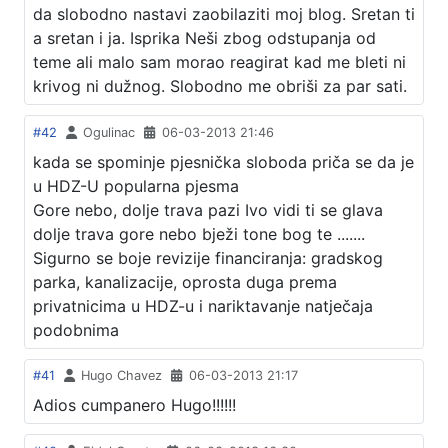
da slobodno nastavi zaobilaziti moj blog. Sretan ti
a sretan i ja. Isprika Neši zbog odstupanja od
teme ali malo sam morao reagirat kad me bleti ni
krivog ni dužnog. Slobodno me obriši za par sati.
#42
Ogulinac
06-03-2013 21:46
kada se spominje pjesnička sloboda priča se da je
u HDZ-U popularna pjesma
Gore nebo, dolje trava pazi Ivo vidi ti se glava
dolje trava gore nebo bježi tone bog te .......
Sigurno se boje revizije financiranja: gradskog
parka, kanalizacije, oprosta duga prema
privatnicima u HDZ-u i nariktavanje natječaja
podobnima
#41
Hugo Chavez
06-03-2013 21:17
Adios cumpanero Hugo!!!!!!