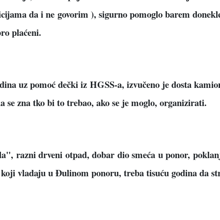
cijama da i ne govorim ), sigurno pomoglo barem donekle 
bro plaćeni.
na uz pomoć dečki iz HGSS-a, izvučeno je dosta kamiona
 se zna tko bi to trebao, ako se je moglo, organizirati.
, razni drveni otpad, dobar dio smeća u ponor, poklanjaj
koji vladaju u Đulinom ponoru, treba tisuću godina da stru