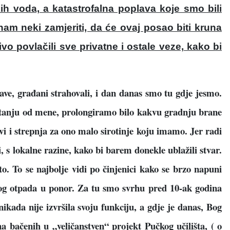
ih voda, a katastrofalna poplava koje smo bili
nam neki zamjeriti, da
ć
e ovaj posao biti kruna
ivo povla
č
ili sve
privatne i ostale veze, kako bi
plave, građani strahovali, i dan danas smo tu gdje jesmo.
itanju od mene, prolongiramo bilo kakvu gradnju brane
ovi i strepnja za ono malo sirotinje koju imamo. Jer radi
i, s lokalne razine, kako bi barem donekle ublažili stvar.
o. To se najbolje vidi po činjenici kako se brzo napuni
znog otpada u ponor. Za tu smo svrhu pred 10-ak godina
ikada nije izvršila svoju funkciju, a gdje je danas, Bog
 bačenih u „veličanstven“ projekt Pučkog učilišta, ( o