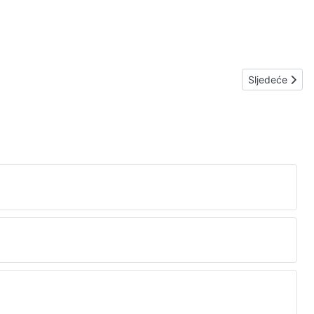
Sljedeći čla
Sljedeće