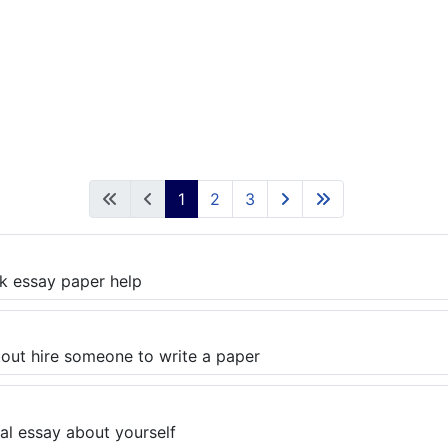
1
2
3
k essay paper help
bout hire someone to write a paper
al essay about yourself