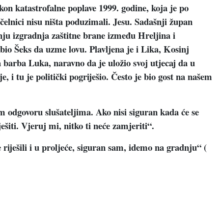
on katastrofalne poplave 1999. godine, koja je po
elnici nisu ništa poduzimali. Jesu. Sadašnji župan
nju izgradnja zaštitne brane između Hreljina i
e bio Šeks da uzme lovu. Plavljena je i Lika, Kosinj
 a barba Luka, naravno da je uložio svoj utjecaj da u
 i tu je politički pogriješio. Često je bio gost na našem
om odgovoru slušateljima. Ako nisi siguran kada će se
šiti. Vjeruj mi, nitko ti neće zamjeriti“.
riješili i u proljeće, siguran sam, idemo na gradnju“ (