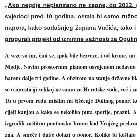
„Ako negdje neplanirano ne zapne, do 2012. 
svjedoci pred 10 godina, ostala bi samo ružno
napora, kako sadašnjeg župana Vu
č
i
ć
a, tako 
progurali projekt od iznimne važnosti za Ogulin
A veze su im, čini se, ipak bile bezveze, i od krune, na
Nigdje. Novim prostornim planom usvojenom nedavno na
barem dalje tri godine. A obzirom na stanje državne blag
se o investiciji velikoj ne samo za Hrvatske vode, već i 
Tu u prvom redu mislim na čišćenje Đulinog ponor, koji
cijeli kanjon a kako se nekoliko puta sporije, prazni.
izgradili zaštitnu pontonsku branu kod Vrajžeg prelaza,
zna. A smeće i dalje dolazi u ponor. Koliko bi koštal