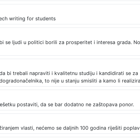
ech writing for students
 bi se ljudi u politici borili za prosperitet i interesa grada. 
a bi trebali napraviti i kvalitetnu studiju i kandidirati s
ogradonačelnika, to nije u stanju smisliti a kamo li realizira
rešetku postaviti, da se bar dodatno ne zaštopava ponor.
iranjem vlasti, nećemo se daljnih 100 godina riješiti poplav