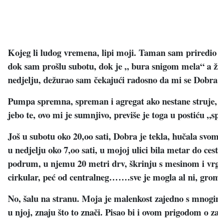
Kojeg li ludog vremena, lipi moji. Taman sam priredio ma
dok sam prošlu subotu, dok je „ bura snigom mela“ a ži
nedjelju, dežurao sam čekajući radosno da mi se Dobr
Pumpa spremna, spreman i agregat ako nestane struje, 
jebo te, ovo mi je sumnjivo, previše je toga u postiću „
Još u subotu oko 20,oo sati, Dobra je tekla, hučala svom
u nedjelju oko 7,oo sati, u mojoj ulici bila metar do ces
podrum, u njemu 20 metri drv, škrinju s mesinom i vrga
cirkular, peć od centralneg…….sve je mogla al ni, gro
No, šalu na stranu. Moja je malenkost zajedno s mnogim
u njoj, znaju što to znači. Pisao bi i ovom prigodom o z