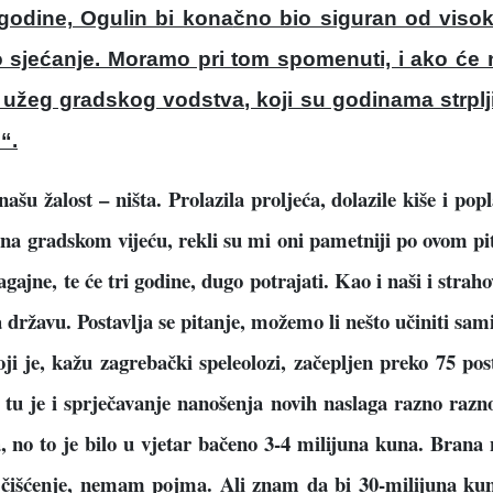
godine, Ogulin bi kona
č
no bio siguran od visok
 sje
ć
anje. Moramo pri tom spomenuti, i ako
ć
e 
i užeg gradskog vodstva, koji su godinama strplj
“.
 našu žalost – ništa.
Prolazila proljeća, dolazile kiše i po
 gradskom vijeću, rekli su mi oni pametniji po ovom p
ajne, te će tri godine, dugo potrajati. Kao i naši i strah
za državu. Postavlja se pitanje, možemo li nešto učiniti sam
 je, kažu zagrebački speleolozi, začepljen preko 75 post
 A tu je i sprječavanje nanošenja novih naslaga razno ra
 no to je bilo u vjetar bačeno 3-4 milijuna kuna. Brana n
o čišćenje, nemam pojma. Ali znam da bi 30-milijuna kuna