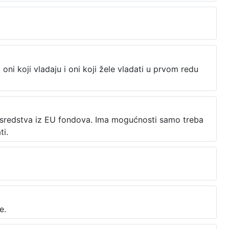
No oni koji vladaju i oni koji žele vladati u prvom redu
e za sredstva iz EU fondova. Ima mogućnosti samo treba
ti.
e.