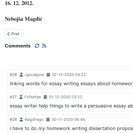
16. 12. 2012.
Nebojša Magdić
Prethodni članak: DAROVI ZA TOMISLAVA
Pret
Comments
#28
Jgscalgow
02-12-2020 04:22
linking words for essay writing essays about homewor
#27
FsfkeYpe
01-12-2020 03:22
essay writer help things to write a persuasive essay a
#26
Kwgdhego
30-11-2020 06:44
i have to do my homework writing dissertation propos