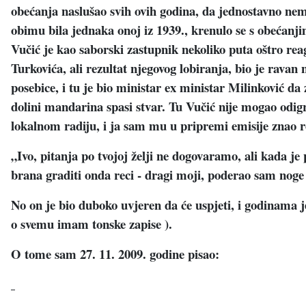
obećanja naslušao svih ovih godina, da jednostavno nem
obimu bila jednaka onoj iz 1939., krenulo se s obećanj
Vučić je kao saborski zastupnik nekoliko puta oštro rea
Turkovića, ali rezultat njegovog lobiranja, bio je ravan n
posebice, i tu je bio ministar ex ministar Milinković da
dolini mandarina spasi stvar. Tu Vučić nije mogao odigra
lokalnom radiju, i ja sam mu u pripremi emisije znao r
„Ivo, pitanja po tvojoj želji ne dogovaramo, ali kada j
brana graditi onda reci - dragi moji, poderao sam noge do
No on je bio duboko uvjeren da će uspjeti, i godinama j
o svemu imam tonske zapise ).
O tome sam 27. 11. 2009. godine pisao: