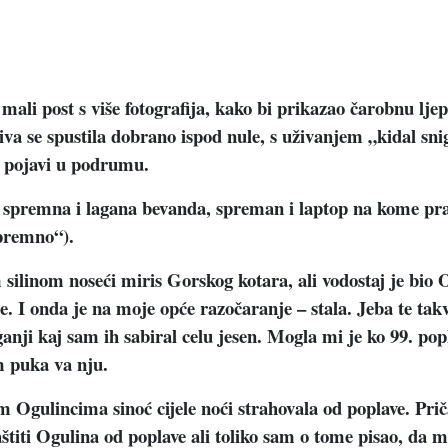
li post s više fotografija, kako bi prikazao čarobnu ljepo
va se spustila dobrano ispod nule, s uživanjem „kidal sni
a pojavi u podrumu.
spremna i lagana bevanda, spreman i laptop na kome prat
spremno“).
 silinom noseći miris Gorskog kotara, ali vodostaj je bio 
te. I onda je na moje opće razočaranje – stala. Jeba te takv
nji kaj sam ih sabiral celu jesen. Mogla mi je ko 99. pop
m puka va nju.
 Ogulincima sinoć cijele noći strahovala od poplave. Prič
aštiti Ogulina od poplave ali toliko sam o tome pisao, da m