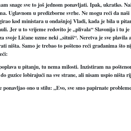
am snage sve to još jednom ponavljati. Ipak, ukratko. Nak
ima. Uglavnom u predizborne svrhe. Ne mogu reći da naši č
girao kod ministara u ondašnjoj Vladi, kada je bila u pita
uli. Jer u to vrijeme redovito je „plivala“ Slavonija i tu j
 za svoje Ličane uzme neki „sitniš“. Neretva je sve plavila
ti ništa. Samo je trebao to pošteno reći građanima što nije,
eći:
e poplava u pitanju, tu nema milosti. Inzistiram na pošten
 guzice lobirajući na sve strane, ali nisam uspio ništa rije
e ponavljao ono u stilu: „Evo, sve smo papirnate probleme 