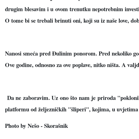
drugim blesavim i u ovom trenutku nepotrebnim investi
O tome bi se trebali brinuti oni, koji su iz naše love, do
Nanosi smeća pred Đulinim ponorom. Pred nekoliko godi
Ove godine, odnosno za ove poplave, nitko ništa. A valjda
Da ne zaboravim. Uz ono što nam je priroda "poklonila"
platformu od željezničkih "šliperi", kojima, u uvjetima 
Photo by Nešo - Skorašnik