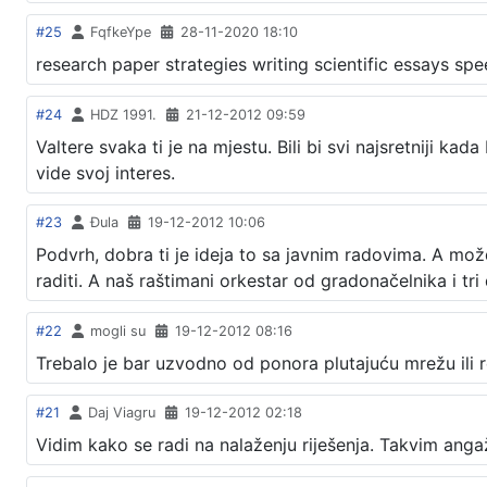
#25
FqfkeYpe
28-11-2020 18:10
research paper strategies writing scientific essays spe
#24
HDZ 1991.
21-12-2012 09:59
Valtere svaka ti je na mjestu. Bili bi svi najsretniji kada
vide svoj interes.
#23
Đula
19-12-2012 10:06
Podvrh, dobra ti je ideja to sa javnim radovima. A možd
raditi. A naš raštimani orkestar od gradonačelnika i tri d
#22
mogli su
19-12-2012 08:16
Trebalo je bar uzvodno od ponora plutajuću mrežu ili 
#21
Daj Viagru
19-12-2012 02:18
Vidim kako se radi na nalaženju riješenja. Takvim angaž