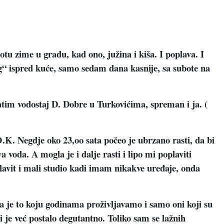
tu zime u gradu, kad ono, južina i kiša. I poplava. I
g“ ispred kuće, samo sedam dana kasnije, sa subote na
im vodostaj D. Dobre u Turkovićima, spreman i ja. (
O.K. Negdje oko 23,oo sata počeo je ubrzano rasti, da bi
a voda. A mogla je i dalje rasti i lipo mi poplaviti
lavit i mali studio kadi imam nikakve uređaje, onda
a je to koju godinama proživljavamo i samo oni koji su
i je već postalo degutantno. Toliko sam se lažnih