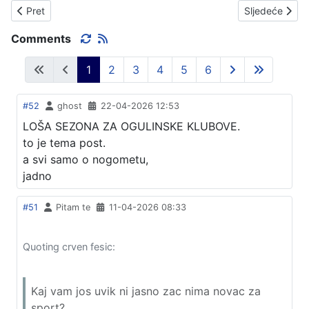
Prethodni članak: AMERIČKI NOSAČ ZRAKOPLOVA, PONOVNO
Sljedeći čla
Pret
Sljedeće
Comments
1
2
3
4
5
6
#52
ghost
22-04-2026 12:53
LOŠA SEZONA ZA OGULINSKE KLUBOVE.
to je tema post.
a svi samo o nogometu,
jadno
#51
Pitam te
11-04-2026 08:33
Quoting crven fesic:
Kaj vam jos uvik ni jasno zac nima novac za
sport?