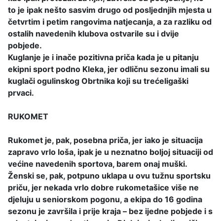
to je ipak nešto sasvim drugo od posljednjih mjesta u
četvrtim i petim rangovima natjecanja, a za razliku od
ostalih navedenih klubova ostvarile su i dvije
pobjede.
Kuglanje je i inače pozitivna priča kada je u pitanju
ekipni sport podno Kleka, jer odličnu sezonu imali su
kuglači ogulinskog Obrtnika koji su trećeligaški
prvaci.
RUKOMET
Rukomet je, pak, posebna priča, jer iako je situacija
zapravo vrlo loša, ipak je u neznatno boljoj situaciji od
većine navedenih sportova, barem onaj muški.
Ženski se, pak, potpuno uklapa u ovu tužnu sportsku
priču, jer nekada vrlo dobre rukometašice više ne
djeluju u seniorskom pogonu, a ekipa do 16 godina
sezonu je završila i prije kraja – bez ijedne pobjede i s