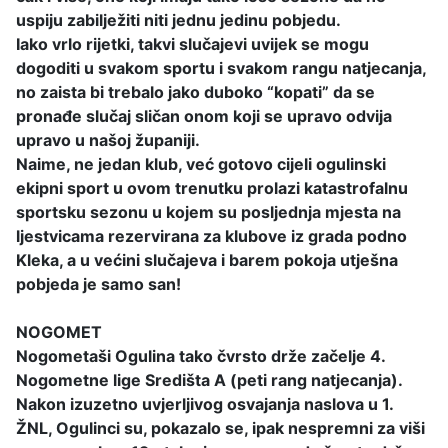
uspiju zabilježiti niti jednu jedinu pobjedu.
Iako vrlo rijetki, takvi slučajevi uvijek se mogu
dogoditi u svakom sportu i svakom rangu natjecanja,
no zaista bi trebalo jako duboko “kopati” da se
pronađe slučaj sličan onom koji se upravo odvija
upravo u našoj županiji.
Naime, ne jedan klub, već gotovo cijeli ogulinski
ekipni sport u ovom trenutku prolazi katastrofalnu
sportsku sezonu u kojem su posljednja mjesta na
ljestvicama rezervirana za klubove iz grada podno
Kleka, a u većini slučajeva i barem pokoja utješna
pobjeda je samo san!
NOGOMET
Nogometaši Ogulina tako čvrsto drže začelje 4.
Nogometne lige Središta A (peti rang natjecanja).
Nakon izuzetno uvjerljivog osvajanja naslova u 1.
ŽNL, Ogulinci su, pokazalo se, ipak nespremni za viši