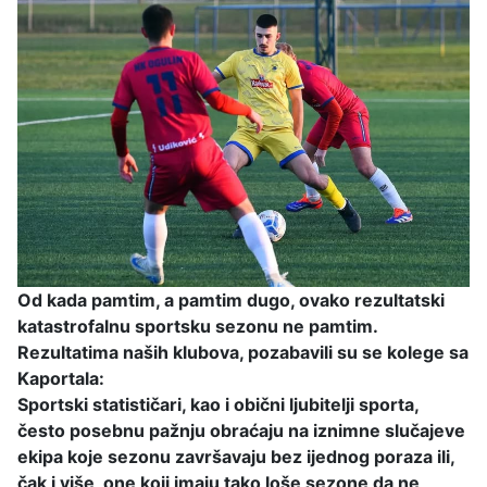
Od kada pamtim, a pamtim dugo, ovako rezultatski
katastrofalnu sportsku sezonu ne pamtim.
Rezultatima naših klubova, pozabavili su se kolege sa
Kaportala:
Sportski statističari, kao i obični ljubitelji sporta,
često posebnu pažnju obraćaju na iznimne slučajeve
ekipa koje sezonu završavaju bez ijednog poraza ili,
čak i više, one koji imaju tako loše sezone da ne