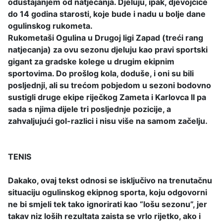
odustajanjem od natjecanja. Djeluju, ipak, djevojčice
do 14 godina starosti, koje bude i nadu u bolje dane
ogulinskog rukometa.
Rukometaši Ogulina u Drugoj ligi Zapad (treći rang
natjecanja) za ovu sezonu djeluju kao pravi sportski
gigant za gradske kolege u drugim ekipnim
sportovima. Do prošlog kola, doduše, i oni su bili
posljednji, ali su trećom pobjedom u sezoni bodovno
sustigli druge ekipe riječkog Zameta i Karlovca II pa
sada s njima dijele tri posljednje pozicije, a
zahvaljujući gol-razlici i nisu više na samom začelju.
TENIS
Dakako, ovaj tekst odnosi se isključivo na trenutačnu
situaciju ogulinskog ekipnog sporta, koju odgovorni
ne bi smjeli tek tako ignorirati kao “lošu sezonu”, jer
takav niz loših rezultata zaista se vrlo rijetko, ako i