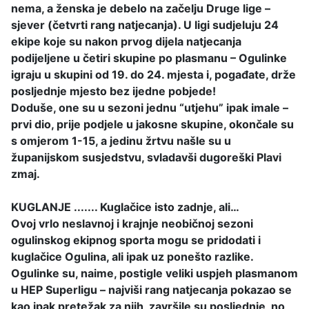
nema, a ženska je debelo na začelju Druge lige –
sjever (četvrti rang natjecanja). U ligi sudjeluju 24
ekipe koje su nakon prvog dijela natjecanja
podijeljene u četiri skupine po plasmanu – Ogulinke
igraju u skupini od 19. do 24. mjesta i, pogađate, drže
posljednje mjesto bez ijedne pobjede!
Doduše, one su u sezoni jednu “utjehu” ipak imale –
prvi dio, prije podjele u jakosne skupine, okončale su
s omjerom 1-15, a jedinu žrtvu našle su u
županijskom susjedstvu, svladavši dugoreški Plavi
zmaj.
KUGLANJE ....... Kuglačice isto zadnje, ali…
Ovoj vrlo neslavnoj i krajnje neobičnoj sezoni
ogulinskog ekipnog sporta mogu se pridodati i
kuglačice Ogulina, ali ipak uz ponešto razlike.
Ogulinke su, naime, postigle veliki uspjeh plasmanom
u HEP Superligu – najviši rang natjecanja pokazao se
kao ipak pretežak za njih, završile su posljednje, no