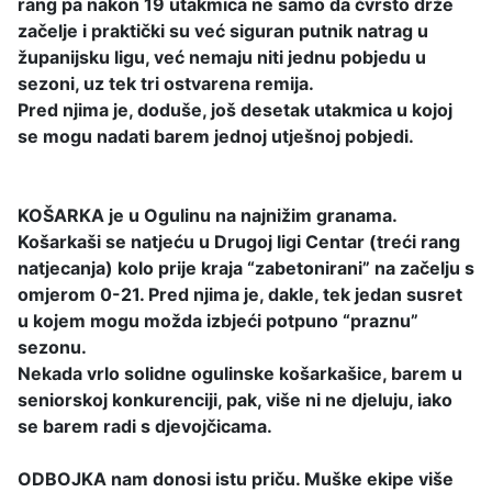
rang pa nakon 19 utakmica ne samo da čvrsto drže
začelje i praktički su već siguran putnik natrag u
županijsku ligu, već nemaju niti jednu pobjedu u
sezoni, uz tek tri ostvarena remija.
Pred njima je, doduše, još desetak utakmica u kojoj
se mogu nadati barem jednoj utješnoj pobjedi.
KOŠARKA je u Ogulinu na najnižim granama.
Košarkaši se natjeću u Drugoj ligi Centar (treći rang
natjecanja) kolo prije kraja “zabetonirani” na začelju s
omjerom 0-21. Pred njima je, dakle, tek jedan susret
u kojem mogu možda izbjeći potpuno “praznu”
sezonu.
Nekada vrlo solidne ogulinske košarkašice, barem u
seniorskoj konkurenciji, pak, više ni ne djeluju, iako
se barem radi s djevojčicama.
ODBOJKA nam donosi istu priču. Muške ekipe više